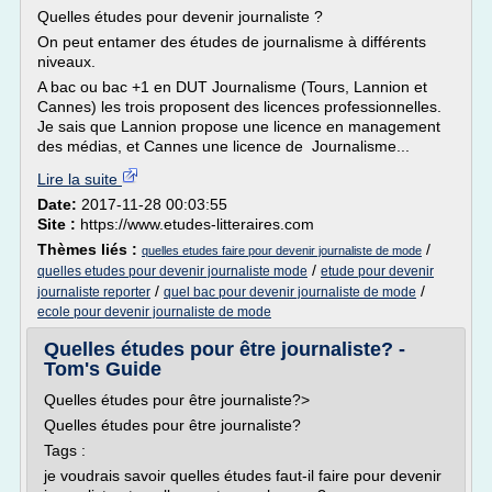
Quelles études pour devenir journaliste ?
On peut entamer des études de journalisme à différents
niveaux.
A bac ou bac +1 en DUT Journalisme (Tours, Lannion et
Cannes) les trois proposent des licences professionnelles.
Je sais que Lannion propose une licence en management
des médias, et Cannes une licence de Journalisme...
Lire la suite
Date:
2017-11-28 00:03:55
Site :
https://www.etudes-litteraires.com
Thèmes liés :
/
quelles etudes faire pour devenir journaliste de mode
/
quelles etudes pour devenir journaliste mode
etude pour devenir
/
/
journaliste reporter
quel bac pour devenir journaliste de mode
ecole pour devenir journaliste de mode
Quelles études pour être journaliste? -
Tom's Guide
Quelles études pour être journaliste?>
Quelles études pour être journaliste?
Tags :
je voudrais savoir quelles études faut-il faire pour devenir