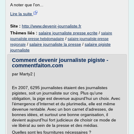
A noter que l'on...
Lire la suite
Site :
http://www.devenir-journaliste.fr
Thèmes liés :
salaire journaliste presse ecrite
/
salaire
/
journaliste presse hebdomadaire
salaire journaliste presse
/
salaire journaliste la presse
/
salaire pigiste
regionale
journaliste
Comment devenir journaliste pigiste -
commentfaiton.com
par Marty2 |
En 2007, 6295 journalistes étaient des journalistes
pigistes, soit un journaliste sur cinq. Plus qu'une
obligation, la pige est devenue aujourd'hui un choix. Avec
l'émergence d'Internet et du plurimedia, elle est même
devenue rentable. Avec un bon carnet d'adresses, de
bonnes idées, et surtout une bonne organisation, il
devient aujourd'hui fort judicieux de choisir ce mode de
vie libéral au sein de la presse et des médias.
Quelles sont les fournitures nécessaires ?