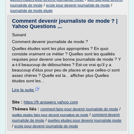
/
/
journaliste de mode
ecole pour devenir journaliste de mode
journaliste de mode etude
Comment devenir journaliste de mode ? |
Yahoo Questions ...
Suivant
Comment devenir journaliste de mode ?
Quelles études sont les plus appropriées ? En quoi
consiste vraiment ce métier ? Quelles sont les qualités
requises pour devenir une bonne journaliste de mode ? Y
a-t-il beaucoup de débouchées ? Est-ce vrai qu'il y a
beaucoup d'élus pour peu de places et que celles-ci sont
assez chères ? Quelle est la... afficher plus Quelles
études sont les...
Lire la suite
Site :
https://fr.answers.yahoo.com
Thèmes liés :
/
comment faire pour devenir journaliste de mode
/
comment devenir
quelles etudes faire pour devenir journaliste de mode
/
journaliste de mode
quelles etudes pour devenir journaliste mode
/
ecole pour devenir journaliste de mode