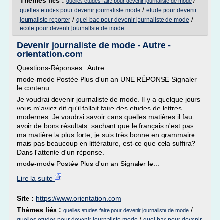
Thèmes liés :
/
quelles etudes faire pour devenir journaliste de mode
/
quelles etudes pour devenir journaliste mode
etude pour devenir
/
/
journaliste reporter
quel bac pour devenir journaliste de mode
ecole pour devenir journaliste de mode
Devenir journaliste de mode - Autre -
orientation.com
Questions-Réponses : Autre
mode-mode Postée Plus d'un an UNE RÉPONSE Signaler
le contenu
Je voudrai devenir journaliste de mode. Il y a quelque jours
vous m'aviez dit qu'il fallait faire des etudes de lettres
modernes. Je voudrai savoir dans quelles matières il faut
avoir de bons résultats. sachant que le français n'est pas
ma matière la plus forte, je suis très bonne en grammaire
mais pas beaucoup en littérature, est-ce que cela suffira?
Dans l'attente d'un réponse.
mode-mode Postée Plus d'un an Signaler le...
Lire la suite
Site :
https://www.orientation.com
Thèmes liés :
/
quelles etudes faire pour devenir journaliste de mode
/
quelles etudes pour devenir journaliste mode
quel bac pour devenir