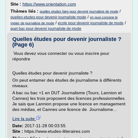
Site :
https://www.orientation.com
Thèmes liés :
/
quelles etudes faire pour devenir journaliste de mode
/
quelles etudes pour devenir journaliste mode
en quoi consiste le
/
/
ecole pour devenir journaliste de mode
metier de journaliste de mode
quel bac pour devenir journaliste de mode
Quelles études pour devenir journaliste ?
(Page 6)
Vous devez vous connecter ou vous inscrire pour
répondre
Quelles études pour devenir journaliste ?
On peut entamer des études de journalisme à différents
niveaux.
A bac ou bac +1 en DUT Journalisme (Tours, Lannion et
Cannes) les trois proposent des licences professionnelles.
Je sais que Lannion propose une licence en management
des médias, et Cannes une licence de Journalisme...
Lire la suite
Date:
2017-11-28 00:03:55
Site :
https://www.etudes-litteraires.com