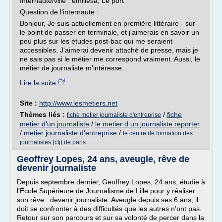
Internaute/ville : emiliesa, Le port
Question de l'internaute :
Bonjour, Je suis actuellement en première littéraire - sur
le point de passer en terminale, et j'aimerais en savoir un
peu plus sur les études post-bac qui me seraient
accessibles. J'aimerai devenir attaché de presse, mais je
ne sais pas si le métier me correspond vraiment. Aussi, le
métier de journaliste m'intéresse...
Lire la suite
Site :
http://www.lesmetiers.net
Thèmes liés :
/
fiche
fiche metier journaliste d'entreprise
metier d'un journaliste
/
le metier d un journaliste reporter
/
metier journaliste d'entreprise
/
le centre de formation des
journalistes (cfj) de paris
Geoffrey Lopes, 24 ans, aveugle, rêve de
devenir journaliste
Depuis septembre dernier, Geoffrey Lopes, 24 ans, étudie à
l'École Supérieure de Journalisme de Lille pour y réaliser
son rêve : devenir journaliste. Aveugle depuis ses 6 ans, il
doit se confronter à des difficultés que les autres n'ont pas.
Retour sur son parcours et sur sa volonté de percer dans la