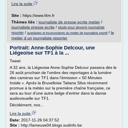
Lire la suite
Site :
https://www.l4m.fr
Thèmes liés :
journaliste de presse ecrite metier
/
journaliste presse ecrite
/
etude pour devenir journaliste
/
/
le
reporter
avantages et inconvenients du metier de journaliste sportif
metier d un journaliste reporter
Portrait: Anne-Sophie Delcour, une
Liégeoise sur TF1 à la ...
Tweet
A 32 ans, la Liégeoise Anne-Sophie Delcour passera dès le
26 août prochain de l'ombre des reportages à la lumière
des caméras sur TF1 dans l'émission « 50 Minutes
Inside ». Après la Bruxelloise Tatiana Silva récemment
promue à la météo sur la première chaîne française, ce
sera au tour d'une autre belge d'entrer dans la danse
audiovisuelle sur TF1.
Décidément, nos...
Lire la suite
Date:
2017-11-26 04:37:52
Site :
http://lameuse04.blogs.sudinfo.be