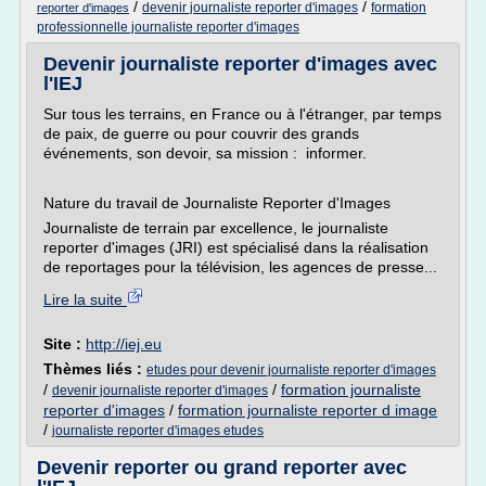
/
/
devenir journaliste reporter d'images
formation
reporter d'images
professionnelle journaliste reporter d'images
Devenir journaliste reporter d'images avec
l'IEJ
Sur tous les terrains, en France ou à l'étranger, par temps
de paix, de guerre ou pour couvrir des grands
événements, son devoir, sa mission : informer.
Nature du travail de Journaliste Reporter d'Images
Journaliste de terrain par excellence, le journaliste
reporter d'images (JRI) est spécialisé dans la réalisation
de reportages pour la télévision, les agences de presse...
Lire la suite
Site :
http://iej.eu
Thèmes liés :
etudes pour devenir journaliste reporter d'images
/
/
formation journaliste
devenir journaliste reporter d'images
reporter d'images
/
formation journaliste reporter d image
/
journaliste reporter d'images etudes
Devenir reporter ou grand reporter avec