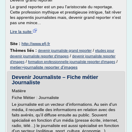
Devenir grand reporter
Le grand reporter est un peu l'aristocrate du reportage.
Cette profession mythique et prestigieuse intrigue, fait rêver
les apprentis journalistes mais, devenir grand reporter n'est
pas une mince...
Lire la suite
Site :
http://www.efj.fr
Thèmes liés :
/
devenir journaliste grand reporter
etudes pour
/
devenir journaliste reporter d'images
devenir journaliste reporter
/
/
d'images
formation professionnelle journaliste reporter d'images
metier+journaliste reporter d'images
Devenir Journaliste – Fiche métier
Journaliste
Matière
Fiche Métier : Journaliste
Le journaliste est un vecteur d'informations. Au sein d'un
média, il recueille des informations en relation avec des
faits avérés, qu'il diffuse ensuite au public. Souvent
spécialisé en fonction d'un média (presse écrite, internet,
radio, télé...) le journaliste est aussi spécialisé en fonction
d'un secteur (politique, sport, culture, économie...)....