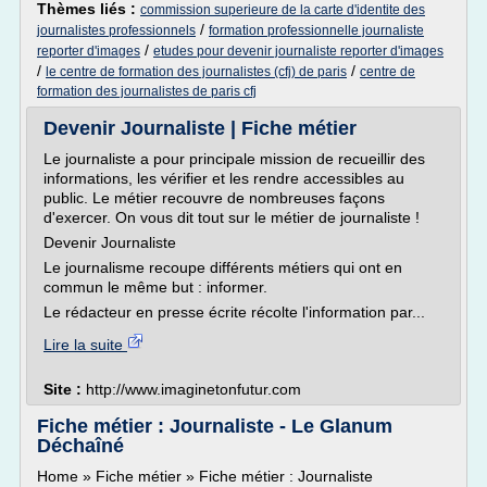
Thèmes liés :
commission superieure de la carte d'identite des
/
journalistes professionnels
formation professionnelle journaliste
/
reporter d'images
etudes pour devenir journaliste reporter d'images
/
/
le centre de formation des journalistes (cfj) de paris
centre de
formation des journalistes de paris cfj
Devenir Journaliste | Fiche métier
Le journaliste a pour principale mission de recueillir des
informations, les vérifier et les rendre accessibles au
public. Le métier recouvre de nombreuses façons
d'exercer. On vous dit tout sur le métier de journaliste !
Devenir Journaliste
Le journalisme recoupe différents métiers qui ont en
commun le même but : informer.
Le rédacteur en presse écrite récolte l'information par...
Lire la suite
Site :
http://www.imaginetonfutur.com
Fiche métier : Journaliste - Le Glanum
Déchaîné
Home » Fiche métier » Fiche métier : Journaliste