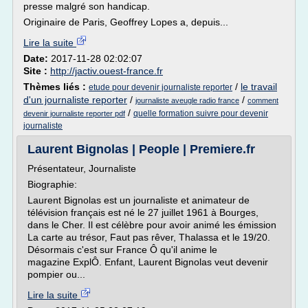
presse malgré son handicap.
Originaire de Paris, Geoffrey Lopes a, depuis...
Lire la suite
Date:
2017-11-28 02:02:07
Site :
http://jactiv.ouest-france.fr
Thèmes liés :
/
le travail
etude pour devenir journaliste reporter
d'un journaliste reporter
/
/
journaliste aveugle radio france
comment
/
quelle formation suivre pour devenir
devenir journaliste reporter pdf
journaliste
Laurent Bignolas | People | Premiere.fr
Présentateur, Journaliste
Biographie:
Laurent Bignolas est un journaliste et animateur de
télévision français est né le 27 juillet 1961 à Bourges,
dans le Cher. Il est célèbre pour avoir animé les émission
La carte au trésor, Faut pas rêver, Thalassa et le 19/20.
Désormais c'est sur France Ô qu'il anime le
magazine ExplÔ. Enfant, Laurent Bignolas veut devenir
pompier ou...
Lire la suite