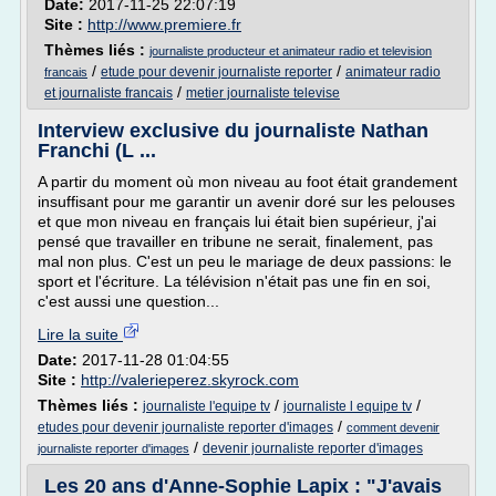
Date:
2017-11-25 22:07:19
Site :
http://www.premiere.fr
Thèmes liés :
journaliste producteur et animateur radio et television
/
/
etude pour devenir journaliste reporter
animateur radio
francais
/
et journaliste francais
metier journaliste televise
Interview exclusive du journaliste Nathan
Franchi (L ...
A partir du moment où mon niveau au foot était grandement
insuffisant pour me garantir un avenir doré sur les pelouses
et que mon niveau en français lui était bien supérieur, j'ai
pensé que travailler en tribune ne serait, finalement, pas
mal non plus. C'est un peu le mariage de deux passions: le
sport et l'écriture. La télévision n'était pas une fin en soi,
c'est aussi une question...
Lire la suite
Date:
2017-11-28 01:04:55
Site :
http://valerieperez.skyrock.com
Thèmes liés :
/
/
journaliste l'equipe tv
journaliste l equipe tv
/
etudes pour devenir journaliste reporter d'images
comment devenir
/
devenir journaliste reporter d'images
journaliste reporter d'images
Les 20 ans d'Anne-Sophie Lapix : "J'avais