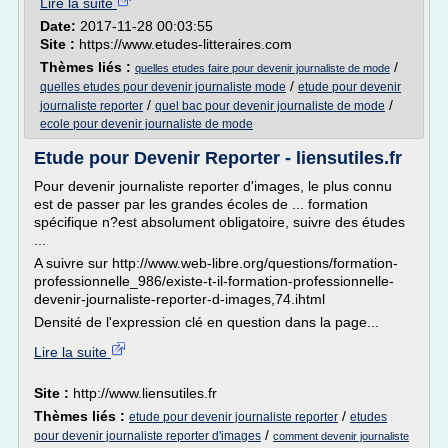
Lire la suite
Date:
2017-11-28 00:03:55
Site :
https://www.etudes-litteraires.com
Thèmes liés :
/
quelles etudes faire pour devenir journaliste de mode
/
quelles etudes pour devenir journaliste mode
etude pour devenir
/
/
journaliste reporter
quel bac pour devenir journaliste de mode
ecole pour devenir journaliste de mode
Etude pour Devenir Reporter - liensutiles.fr
Pour devenir journaliste reporter d'images, le plus connu
est de passer par les grandes écoles de ... formation
spécifique n?est absolument obligatoire, suivre des études
...
A suivre sur http://www.web-libre.org/questions/formation-
professionnelle_986/existe-t-il-formation-professionnelle-
devenir-journaliste-reporter-d-images,74.ihtml
Densité de l'expression clé en question dans la page...
Lire la suite
Site :
http://www.liensutiles.fr
Thèmes liés :
/
etude pour devenir journaliste reporter
etudes
/
pour devenir journaliste reporter d'images
comment devenir journaliste