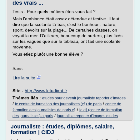
des vrais ...
Tests - Pour quels métiers êtes-vous fait ?
Mais l'ambiance était assez détendue et festive. Il faut
dire que la scolarité là-bas, c'est le bonheur : nature,
sport, devoirs sur la plage... De certaines classes, on
voyait la mer. D'ailleurs, beaucoup de surfers, plus fixés
sur les vagues que sur le tableau, ont fait une scolarité
moyenne.
Vous étiez plutôt une bonne élève ?
Sans...
Lire la suite
Site :
http://www.letudiant.fr
Thèmes liés :
etudes pour devenir journaliste reporter d'images
/
/
le centre de formation des journalistes (cfj) de paris
centre de
/
formation des journalistes de paris cfj
le cfj (centre de formation
/
des journalistes) a paris
journaliste reporter d'images etudes
Journaliste : études, diplômes, salaire,
formation | CIDJ