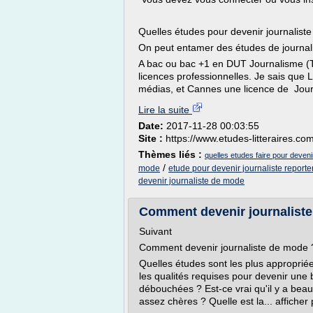
Quelles études pour devenir journaliste
On peut entamer des études de journali
A bac ou bac +1 en DUT Journalisme (T
licences professionnelles. Je sais qu
médias, et Cannes une licence de Jour
Lire la suite
Date:
2017-11-28 00:03:55
Site :
https://www.etudes-litteraires.co
Thèmes liés :
quelles etudes faire pour deveni
/
mode
etude pour devenir journaliste reporte
devenir journaliste de mode
Comment devenir journaliste
Suivant
Comment devenir journaliste de mode 
Quelles études sont les plus approprié
les qualités requises pour devenir une
débouchées ? Est-ce vrai qu'il y a beau
assez chères ? Quelle est la... afficher 