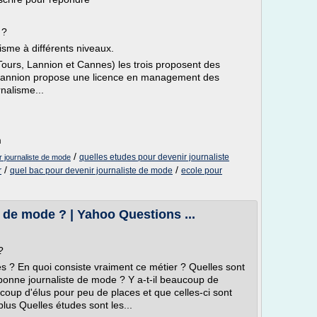
 ?
sme à différents niveaux.
ours, Lannion et Cannes) les trois proposent des
e Lannion propose une licence en management des
nalisme...
m
/
quelles etudes pour devenir journaliste
r journaliste de mode
/
/
r
quel bac pour devenir journaliste de mode
ecole pour
 de mode ? | Yahoo Questions ...
?
es ? En quoi consiste vraiment ce métier ? Quelles sont
 bonne journaliste de mode ? Y a-t-il beaucoup de
coup d'élus pour peu de places et que celles-ci sont
plus Quelles études sont les...