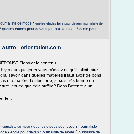
/
journaliste de mode
quelles etudes faire pour devenir journaliste de
/
/
quelles etudes pour devenir journaliste mode
ecole pour
 Autre - orientation.com
RÉPONSE Signaler le contenu
 y a quelque jours vous m'aviez dit qu'il fallait faire
rai savoir dans quelles matières il faut avoir de bons
 pas ma matière la plus forte, je suis très bonne en
ure, est-ce que cela suffira? Dans l'attente d'un
r le...
/
quelles etudes pour devenir journaliste
r journaliste de mode
/
/
 mode
ecole pour devenir journaliste de mode
journaliste de