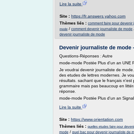
Lire la suite
Site :
https://fr.answers.yahoo.com
Thèmes liés :
comment faire pour devenir 
/
comment devenir journaliste de mode
mode
devenir journaliste de mode
Devenir journaliste de mode -
Questions-Réponses : Autre
mode-mode Postée Plus d'un an UNE 
Je voudrai devenir journaliste de mode. Il
des etudes de lettres modernes. Je voud
résultats. sachant que le français n'est
grammaire mais pas beaucoup en littérat
réponse.
mode-mode Postée Plus d'un an Signale
Lire la suite
Site :
https://www.orientation.com
Thèmes liés :
quelles etudes faire pour deveni
/
mode
quel bac pour devenir journaliste de