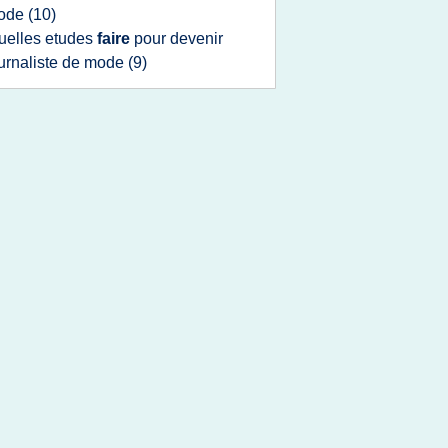
ode
(10)
uelles etudes
faire
pour
devenir
urnaliste
de
mode
(9)