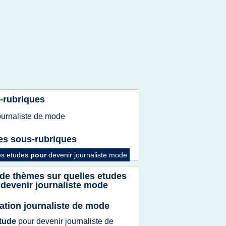
-rubriques
ournaliste
de
mode
es sous-rubriques
es etudes
pour
devenir journaliste mode
 de thèmes sur
quelles etudes
 devenir journaliste mode
ation journaliste de mode
tude
pour
devenir journaliste
de