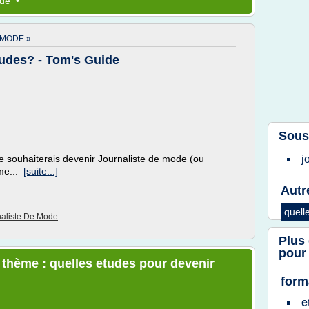
de
•
 MODE »
tudes? - Tom's Guide
Sous
Je souhaiterais devenir Journaliste de mode (ou
j
sme...
[suite...]
Autr
quell
naliste De Mode
Plus
pour
e thème : quelles etudes pour devenir
form
e