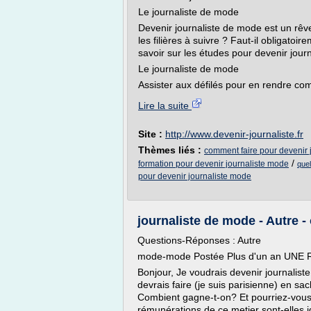
Le journaliste de mode
Devenir journaliste de mode est un rêv
les filières à suivre ? Faut-il obligatoi
savoir sur les études pour devenir jour
Le journaliste de mode
Assister aux défilés pour en rendre com
Lire la suite
Site :
http://www.devenir-journaliste.fr
Thèmes liés :
comment faire pour devenir 
/
formation pour devenir journaliste mode
quel
pour devenir journaliste mode
journaliste de mode - Autre -
Questions-Réponses : Autre
mode-mode Postée Plus d'un an UNE 
Bonjour, Je voudrais devenir journalist
devrais faire (je suis parisienne) en sac
Combient gagne-t-on? Et pourriez-vous
rémunérations de ce metier sont-elles i