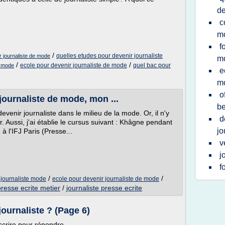
d
c
m
f
/
quelles etudes pour devenir journaliste
r journaliste de mode
m
/
/
ecole pour devenir journaliste de mode
quel bac pour
e mode
e
m
o
journaliste de mode, mon ...
be
venir journaliste dans le milieu de la mode. Or, il n'y
d
. Aussi, j'ai établie le cursus suivant : Khâgne pendant
jo
 à l'IFJ Paris (Presse...
v
j
f
/
/
 journaliste mode
ecole pour devenir journaliste de mode
presse ecrite metier
/
journaliste presse ecrite
ournaliste ? (Page 6)
crire pour répondre