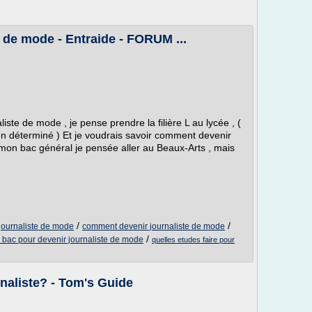
 de mode - Entraide - FORUM ...
aliste de mode , je pense prendre la filière L au lycée , (
en déterminé ) Et je voudrais savoir comment devenir
 mon bac général je pensée aller au Beaux-Arts , mais
/
/
journaliste de mode
comment devenir journaliste de mode
/
 bac pour devenir journaliste de mode
quelles etudes faire pour
rnaliste? - Tom's Guide