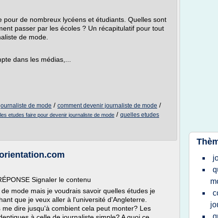
e pour de nombreux lycéens et étudiants. Quelles sont
rement passer par les écoles ? Un récapitulatif pour tout
naliste de mode.
pte dans les médias,...
/
/
journaliste de mode
comment devenir journaliste de mode
/
quelles etudes
les etudes faire pour devenir journaliste de mode
Thèm
 orientation.com
j
q
RÉPONSE Signaler le contenu
m
e de mode mais je voudrais savoir quelles études je
c
hant que je veux aller à l'université d'Angleterre.
jo
 me dire jusqu'à combient cela peut monter? Les
q
dentiques à celle de journaliste simple? A quoi ce