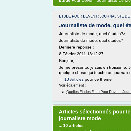
Etude
Pour
Devenir Journaliste
De
Mo
ETUDE POUR DEVENIR JOURNALISTE DE
Journaliste de mode, quel é
Journaliste de mode, quel études?>
Journaliste de mode, quel études?
Dernière réponse :
8 Février 2011 18:12:27
Bonjour,
Je me présente, je suis en troisième. 
quelque chose qui touche au journali
→
10 Articles
pour ce thème
Voir également
:
Quelles Etudes Faire Pour Devenir Jour
Articles sélectionnés pour l
journaliste mode
10 articles
→