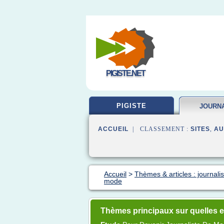
PIGISTE.NET
PIGISTE
JOURN
FORM
ACCUEIL
| CLASSEMENT :
SITES
,
AU
Accueil
>
Thèmes & articles : journali
mode
Thèmes principaux sur quelles e