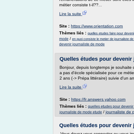
métier consiste t-il??...
Lire la suite
Site :
https://www.orientation.com
Thèmes liés :
quelles etudes faire pour deveni
/
mode
en quoi consiste le metier de journaliste d
devenir journaliste de mode
Quelles études pour devenir 
Bonjour, depuis longtemps je souhaite de
a pas d'école spécialisée pour ce métier
2 ans (-> Prépa littéraire) suivie d'un an
Lire la suite
Site :
https://fr.answers.yahoo.com
Thèmes liés :
quelles etudes pour devenir
/
journaliste de 
journaliste de mode etude
Quelles études pour devenir j
Vous devez vous connecter ou vous ins