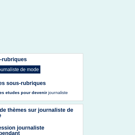
-rubriques
ournaliste
de
mode
es sous-rubriques
les etudes
pour
devenir
journaliste
 de thèmes sur
journaliste de
e
ession journaliste
pendant