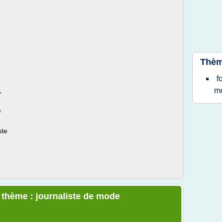
Thèm
f
,
m
e
ste
e thème : journaliste de mode