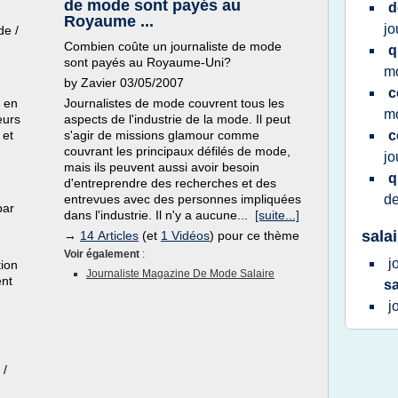
de mode sont payés au
d
Royaume ...
jo
de /
Combien coûte un journaliste de mode
q
sont payés au Royaume-Uni?
m
by Zavier 03/05/2007
c
s en
Journalistes de mode couvrent tous les
m
eurs
aspects de l'industrie de la mode. Il peut
 et
s'agir de missions glamour comme
c
couvrant les principaux défilés de mode,
jo
mais ils peuvent aussi avoir besoin
q
d'entreprendre des recherches et des
entrevues avec des personnes impliquées
d
par
dans l'industrie. Il n'y a aucune...
[suite...]
sala
→
14 Articles
(et
1 Vidéos
) pour ce thème
Voir également
:
j
tion
Journaliste Magazine De Mode Salaire
ent
sa
j
 /