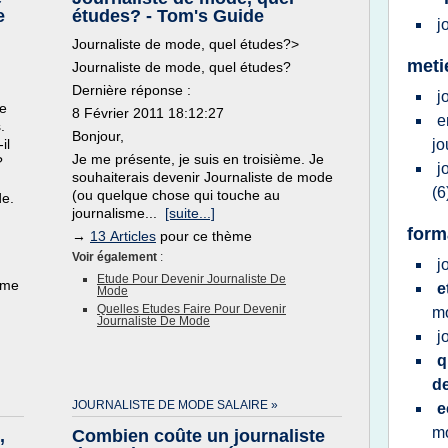
e
études? - Tom's Guide
j
Journaliste de mode, quel études?>
meti
Journaliste de mode, quel études?
Dernière réponse :
j
ve
8 Février 2011 18:12:27
e
.
Bonjour,
il
jo
Je me présente, je suis en troisième. Je
?
j
souhaiterais devenir Journaliste de mode
(6
(ou quelque chose qui touche au
de.
journalisme...
[suite...]
form
→
13 Articles
pour ce thème
Voir également
:
j
Etude Pour Devenir Journaliste De
ème
e
Mode
Quelles Etudes Faire Pour Devenir
m
Journaliste De Mode
j
q
d
JOURNALISTE DE MODE SALAIRE »
e
m
,
Combien coûte un journaliste