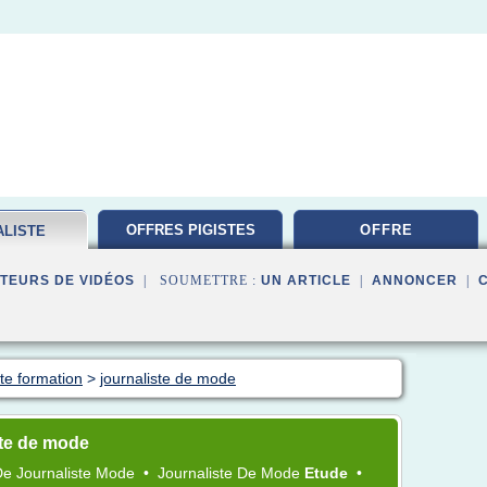
OFFRES PIGISTES
OFFRE
ALISTE
ATION
TEURS DE VIDÉOS
| SOUMETTRE :
UN ARTICLE
|
ANNONCER
|
ste formation
>
journaliste de mode
ste de mode
De
Journaliste Mode
•
Journaliste
De
Mode
Etude
•