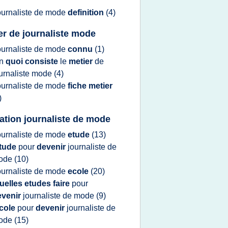
ournaliste
de
mode
definition
(4)
er de journaliste mode
ournaliste
de
mode
connu
(1)
n
quoi consiste
le
metier
de
urnaliste mode
(4)
ournaliste
de
mode
fiche metier
)
ation journaliste de mode
ournaliste
de
mode
etude
(13)
tude
pour
devenir
journaliste
de
ode
(10)
ournaliste
de
mode
ecole
(20)
uelles etudes faire
pour
evenir
journaliste
de
mode
(9)
cole
pour
devenir
journaliste
de
ode
(15)