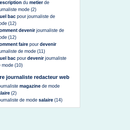
escription
du
metier
de
urnaliste mode
(2)
uel bac
pour
journaliste
de
ode
(12)
omment devenir
journaliste
de
ode
(12)
omment faire
pour
devenir
urnaliste
de
mode
(11)
uel bac
pour
devenir
journaliste
e
mode
(10)
ire journaliste redacteur web
ournaliste
magazine
de
mode
laire
(2)
ournaliste
de
mode
salaire
(14)