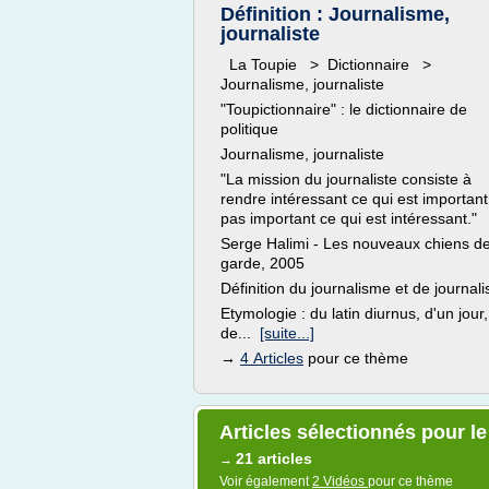
Définition : Journalisme,
journaliste
La Toupie > Dictionnaire >
Journalisme, journaliste
"Toupictionnaire" : le dictionnaire de
politique
Journalisme, journaliste
"La mission du journaliste consiste à
rendre intéressant ce qui est important
pas important ce qui est intéressant."
Serge Halimi - Les nouveaux chiens d
garde, 2005
Définition du journalisme et de journali
Etymologie : du latin diurnus, d'un jour,
de...
[suite...]
→
4 Articles
pour ce thème
Articles sélectionnés pour l
21 articles
→
Voir également
2 Vidéos
pour ce thème