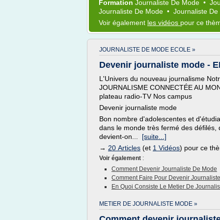
Formation
Journaliste
De
Mode
•
Jou
Journaliste
De
Mode
•
Journaliste
De
Voir également
les vidéos
pour ce thè
JOURNALISTE DE MODE ECOLE »
Devenir journaliste mode - 
L'Univers du nouveau journalisme No
JOURNALISME CONNECTÉE AU MOND
plateau radio-TV Nos campus
Devenir journaliste mode
Bon nombre d'adolescentes et d'étudian
dans le monde très fermé des défilés
devient-on...
[suite...]
→
20 Articles
(et
1 Vidéos
) pour ce th
Voir également
:
Comment Devenir Journaliste De Mode
Comment Faire Pour Devenir Journalis
En Quoi Consiste Le Metier De Journali
METIER DE JOURNALISTE MODE »
Comment devenir journalist