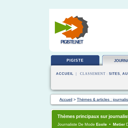
PIGISTE.NET
PIGISTE
JOURN
FORM
ACCUEIL
| CLASSEMENT :
SITES
,
AU
Accueil
>
Thèmes & articles : journali
Thèmes principaux sur journali
Journaliste
De
Mode
Ecole
•
Metier