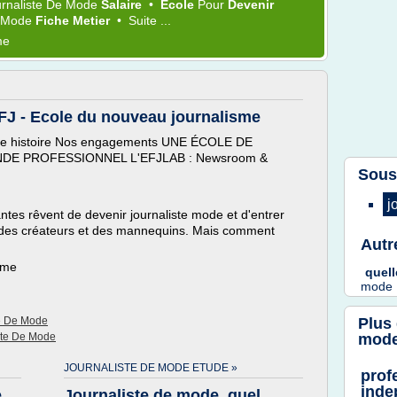
rnaliste
De
Mode
Salaire
•
Ecole
Pour
Devenir
Mode
Fiche Metier
•
Suite ...
me
EFJ - Ecole du nouveau journalisme
tre histoire Nos engagements UNE ÉCOLE DE
E PROFESSIONNEL L'EFJLAB : Newsroom &
Sous
j
tes rêvent de devenir journaliste mode et d'entrer
, des créateurs et des mannequins. Mais comment
Autr
ème
quel
mode
te De Mode
Plus
ste De Mode
mod
JOURNALISTE DE MODE ETUDE »
prof
inde
e
Journaliste de mode, quel