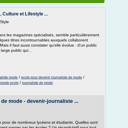
Culture et Lifestyle ...
Style
ans les magazines spécialisés, semble particulièrement
lques titres incontournables auxquels collaborent
ais il faut aussi constater qu'elle évolue : d'un public
large public qui...
/
/
naliste mode
ecole pour devenir journaliste de mode
/
e mode ecole
journaliste de mode
de mode - devenir-journaliste ...
e pour de nombreux lycéens et étudiants. Quelles sont
rement passer par les écoles ? Un récapitulatif pour tout