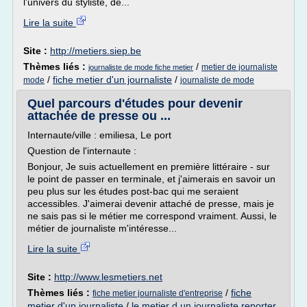
l'univers du styliste, de...
Lire la suite
Site :
http://metiers.siep.be
Thèmes liés :
/
metier de journaliste
journaliste de mode fiche metier
/
fiche metier d'un journaliste
/
mode
journaliste de mode
Quel parcours d'études pour devenir
attachée de presse ou ...
Internaute/ville : emiliesa, Le port
Question de l'internaute :
Bonjour, Je suis actuellement en première littéraire - sur
le point de passer en terminale, et j'aimerais en savoir un
peu plus sur les études post-bac qui me seraient
accessibles. J'aimerai devenir attaché de presse, mais je
ne sais pas si le métier me correspond vraiment. Aussi, le
métier de journaliste m'intéresse...
Lire la suite
Site :
http://www.lesmetiers.net
Thèmes liés :
/
fiche
fiche metier journaliste d'entreprise
metier d'un journaliste
/
le metier d un journaliste reporter