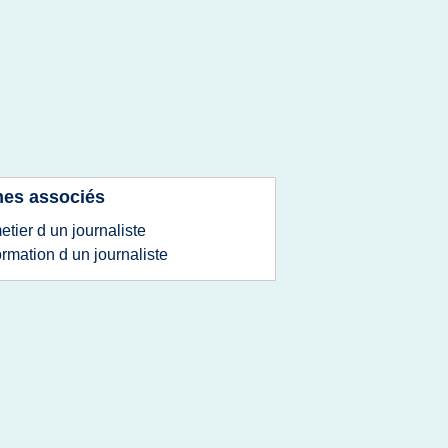
es associés
etier d un journaliste
ormation d un journaliste