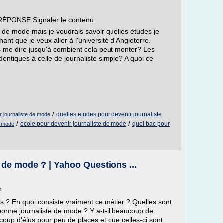
RÉPONSE Signaler le contenu
e de mode mais je voudrais savoir quelles études je
hant que je veux aller à l'université d'Angleterre.
 me dire jusqu'à combient cela peut monter? Les
dentiques à celle de journaliste simple? A quoi ce
/
quelles etudes pour devenir journaliste
r journaliste de mode
/
/
ecole pour devenir journaliste de mode
quel bac pour
de mode
de mode ? | Yahoo Questions ...
?
s ? En quoi consiste vraiment ce métier ? Quelles sont
 bonne journaliste de mode ? Y a-t-il beaucoup de
coup d'élus pour peu de places et que celles-ci sont