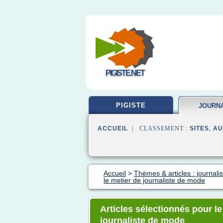
PIGISTE.NET
PIGISTE
JOURN
FORM
ACCUEIL
| CLASSEMENT :
SITES
,
AU
Accueil
>
Thèmes & articles : journali
le metier de journaliste de mode
Articles sélectionnés pour le
journaliste de mode