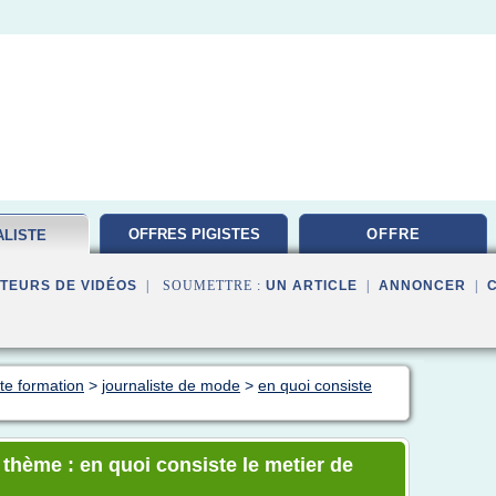
OFFRES PIGISTES
OFFRE
ALISTE
ATION
TEURS DE VIDÉOS
| SOUMETTRE :
UN ARTICLE
|
ANNONCER
|
ste formation
>
journaliste de mode
>
en quoi consiste
 thème : en quoi consiste le metier de