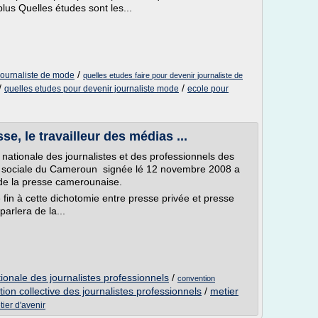
plus Quelles études sont les...
/
journaliste de mode
quelles etudes faire pour devenir journaliste de
/
/
quelles etudes pour devenir journaliste mode
ecole pour
e, le travailleur des médias ...
nationale des journalistes et des professionnels des
 sociale du Cameroun signée lé 12 novembre 2008 a
 de la presse camerounaise.
 fin à cette dichotomie entre presse privée et presse
arlera de la...
tionale des journalistes professionnels
/
convention
ion collective des journalistes professionnels
/
metier
tier d'avenir