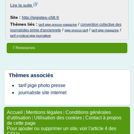
Lire la suite
Site :
http://pigistes-cfdt.fr
Thèmes liés :
/
convention collective des
tarif pige presse magazine
/
/
/
journalistes prime d'anciennete
pige presse tarif
tarif pige magazine
tarif syndical pige journaliste
7 Ressources
Thèmes associés
tarif pige photo presse
journaliste site internet
Accueil
|
Mentions légales
|
Conditions générales
d'utilisation
|
Utilisation des cookies
|
Contact à propos
de cette page
Pour ajouter ou supprimer un site, voir l'article 4 des
CGUs