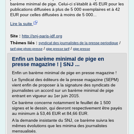
barème minimal de pige. Celui-ci s'établit à 45 EUR pour les
publications diffusées à plus de 5 000 exemplaires et à 42
EUR pour celles diffusées à moins de 5 000...
Lire la suite
Site :
http://snj-paris-idf.org
Thèmes liés :
/
syndicat des journalistes de la presse periodique
/
/
tarif pige photo presse
pige presse tarif
pige presse
Enfin un barème minimal de pige en
presse magazine ! | SNJ ...
Enfin un barème minimal de pige en presse magazine !
Le Syndicat des éditeurs de la presse magazine (SEPM)
vient enfin de proposer à la signature des syndicats de
journalistes un accord sur un barème minimal de pige
entrant en vigueur au 1er juin 2015.
Ce barème concerne notamment le feuillet de 1 500
signes et le dessin, qui devront respectivement être payés
au minimum à 53,46 EUR et 84,66 EUR.
A la demande insistante du SNJ, ce barème suivra les
mêmes évolutions que les minima des journalistes
mensualisés.