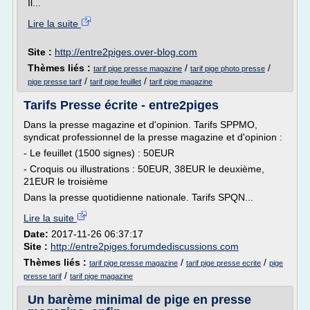
Il...
Lire la suite
Site :
http://entre2piges.over-blog.com
Thèmes liés :
/
/
tarif pige presse magazine
tarif pige photo presse
/
/
pige presse tarif
tarif pige feuillet
tarif pige magazine
Tarifs Presse écrite - entre2piges
Dans la presse magazine et d'opinion. Tarifs SPPMO,
syndicat professionnel de la presse magazine et d'opinion :
- Le feuillet (1500 signes) : 50EUR
- Croquis ou illustrations : 50EUR, 38EUR le deuxième,
21EUR le troisième
Dans la presse quotidienne nationale. Tarifs SPQN...
Lire la suite
Date:
2017-11-26 06:37:17
Site :
http://entre2piges.forumdediscussions.com
Thèmes liés :
/
/
tarif pige presse magazine
tarif pige presse ecrite
pige
/
presse tarif
tarif pige magazine
Un barème minimal de pige en presse