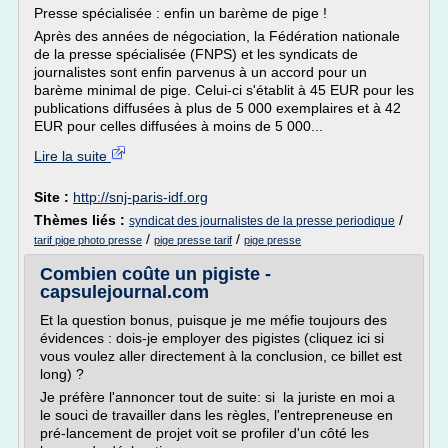
Presse spécialisée : enfin un barème de pige !
Après des années de négociation, la Fédération nationale
de la presse spécialisée (FNPS) et les syndicats de
journalistes sont enfin parvenus à un accord pour un
barème minimal de pige. Celui-ci s'établit à 45 EUR pour les
publications diffusées à plus de 5 000 exemplaires et à 42
EUR pour celles diffusées à moins de 5 000...
Lire la suite
Site :
http://snj-paris-idf.org
Thèmes liés :
/
syndicat des journalistes de la presse periodique
/
/
tarif pige photo presse
pige presse tarif
pige presse
Combien coûte un pigiste -
capsulejournal.com
Et la question bonus, puisque je me méfie toujours des
évidences : dois-je employer des pigistes (cliquez ici si
vous voulez aller directement à la conclusion, ce billet est
long) ?
Je préfère l'annoncer tout de suite: si la juriste en moi a
le souci de travailler dans les règles, l'entrepreneuse en
pré-lancement de projet voit se profiler d'un côté les