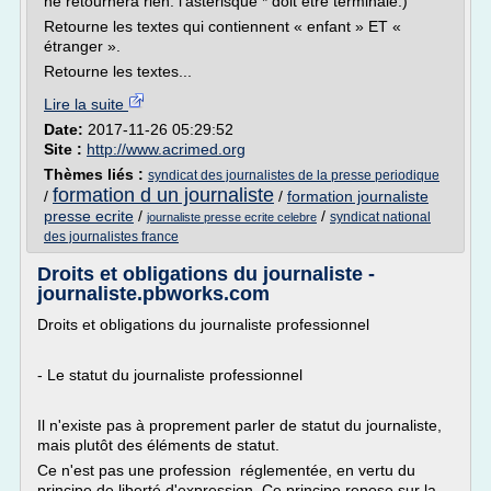
ne retournera rien: l'astérisque * doit être terminale.)
Retourne les textes qui contiennent « enfant » ET «
étranger ».
Retourne les textes...
Lire la suite
Date:
2017-11-26 05:29:52
Site :
http://www.acrimed.org
Thèmes liés :
syndicat des journalistes de la presse periodique
formation d un journaliste
/
/
formation journaliste
presse ecrite
/
/
syndicat national
journaliste presse ecrite celebre
des journalistes france
Droits et obligations du journaliste -
journaliste.pbworks.com
Droits et obligations du journaliste professionnel
- Le statut du journaliste professionnel
Il n'existe pas à proprement parler de statut du journaliste,
mais plutôt des éléments de statut.
Ce n'est pas une profession réglementée, en vertu du
principe de liberté d'expression. Ce principe repose sur la