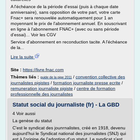
A l'échéance de la période d'essai (puis à chaque date
anniversaire), sans opposition de votre part, votre carte
Fnac+ sera renouvelée automatiquement pour 1 an
moyennant le prix de l'abonnement annuel. En souscrivant
en ligne à l'abonnement FNAC+ (avec ou sans période
d'essai)... Voir les CGV
Service d'abonnement en reconduction tacite. A l'échéance
de la...
Lire la suite
Site :
https://livre.fnac.com
Thèmes liés :
/
convention collective des
guide de la pige 2011
journalistes pigistes
/
formation journaliste presse ecrite
/
remuneration journaliste pigiste
/
centre de formation
professionnelle des journalistes
Statut social du journaliste (fr) - La GBD
4 Voir aussi
La genèse du statut
C'est le syndicat des jounrnalistes, créé en 1918, devenu
aujourd'hui le Syndicat national des journalistes (SNJ) qui
est à l'origine de l'adoption d'un statut. Le syndicat s'est