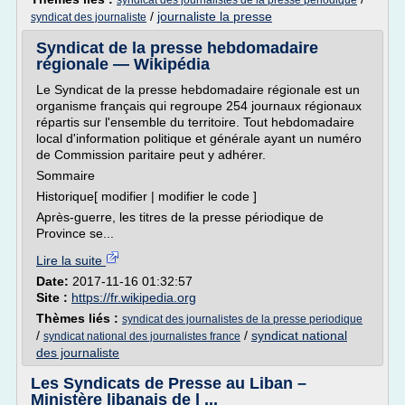
syndicat des journalistes de la presse periodique
/
journaliste la presse
syndicat des journaliste
Syndicat de la presse hebdomadaire
régionale — Wikipédia
Le Syndicat de la presse hebdomadaire régionale est un
organisme français qui regroupe 254 journaux régionaux
répartis sur l'ensemble du territoire. Tout hebdomadaire
local d'information politique et générale ayant un numéro
de Commission paritaire peut y adhérer.
Sommaire
Historique[ modifier | modifier le code ]
Après-guerre, les titres de la presse périodique de
Province se...
Lire la suite
Date:
2017-11-16 01:32:57
Site :
https://fr.wikipedia.org
Thèmes liés :
syndicat des journalistes de la presse periodique
/
/
syndicat national
syndicat national des journalistes france
des journaliste
Les Syndicats de Presse au Liban –
Ministère libanais de l ...