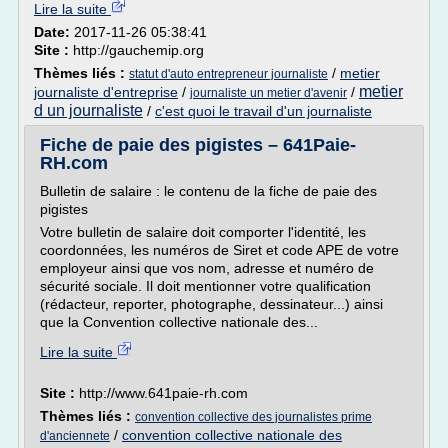
Lire la suite
Date:
2017-11-26 05:38:41
Site :
http://gauchemip.org
Thèmes liés :
/
metier
statut d'auto entrepreneur journaliste
metier
journaliste d'entreprise
/
/
journaliste un metier d'avenir
d un journaliste
/
c'est quoi le travail d'un journaliste
Fiche de paie des pigistes – 641Paie-
RH.com
Bulletin de salaire : le contenu de la fiche de paie des
pigistes
Votre bulletin de salaire doit comporter l'identité, les
coordonnées, les numéros de Siret et code APE de votre
employeur ainsi que vos nom, adresse et numéro de
sécurité sociale. Il doit mentionner votre qualification
(rédacteur, reporter, photographe, dessinateur...) ainsi
que la Convention collective nationale des...
Lire la suite
Site :
http://www.641paie-rh.com
Thèmes liés :
convention collective des journalistes prime
/
convention collective nationale des
d'anciennete