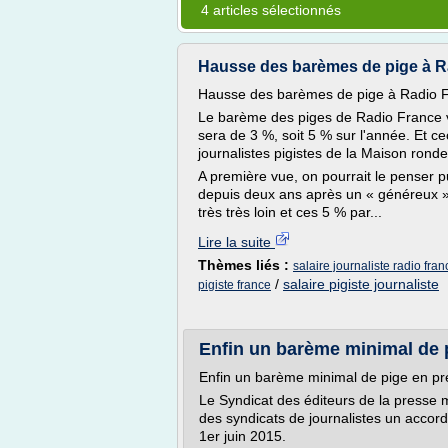
4 articles sélectionnés
Hausse des barèmes de pige à Rad
Hausse des barèmes de pige à Radio 
Le barème des piges de Radio France v
sera de 3 %, soit 5 % sur l'année. Et ce
journalistes pigistes de la Maison rond
A première vue, on pourrait le penser 
depuis deux ans après un « généreux » 0,
très très loin et ces 5 % par...
Lire la suite
Thèmes liés :
salaire journaliste radio fran
/
salaire pigiste journaliste
pigiste france
Enfin un barème minimal de p
Enfin un barème minimal de pige en p
Le Syndicat des éditeurs de la presse 
des syndicats de journalistes un accor
1er juin 2015.