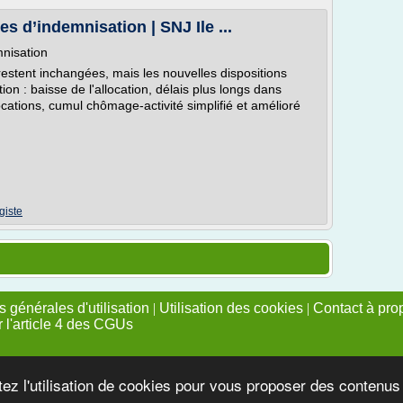
s d’indemnisation | SNJ Ile ...
mnisation
restent inchangées, mais les nouvelles dispositions
on : baisse de l'allocation, délais plus longs dans
ocations, cumul chômage-activité simplifié et amélioré
igiste
 générales d'utilisation
|
Utilisation des cookies
|
Contact à pro
r l'article 4 des CGUs
tez l'utilisation de cookies pour vous proposer des contenu