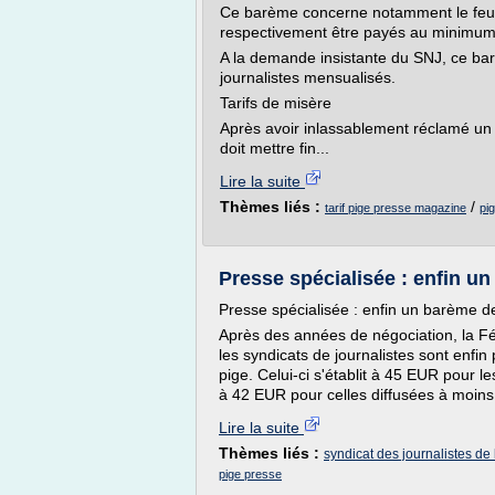
Ce barème concerne notamment le feuill
respectivement être payés au minimum
A la demande insistante du SNJ, ce ba
journalistes mensualisés.
Tarifs de misère
Après avoir inlassablement réclamé un 
doit mettre fin...
Lire la suite
Thèmes liés :
/
tarif pige presse magazine
pig
Presse spécialisée : enfin un 
Presse spécialisée : enfin un barème de
Après des années de négociation, la Fé
les syndicats de journalistes sont enf
pige. Celui-ci s'établit à 45 EUR pour l
à 42 EUR pour celles diffusées à moins
Lire la suite
Thèmes liés :
syndicat des journalistes de
pige presse