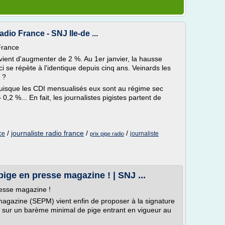
io France - SNJ Ile-de ...
France
ient d'augmenter de 2 %. Au 1er janvier, la hausse
ci se répète à l'identique depuis cinq ans. Veinards les
e ?
puisque les CDI mensualisés eux sont au régime sec
2 %... En fait, les journalistes pigistes partent de
/
journaliste radio france
/
/
ce
journaliste
prix pige radio
ige en presse magazine ! | SNJ ...
resse magazine !
magazine (SEPM) vient enfin de proposer à la signature
d sur un barème minimal de pige entrant en vigueur au