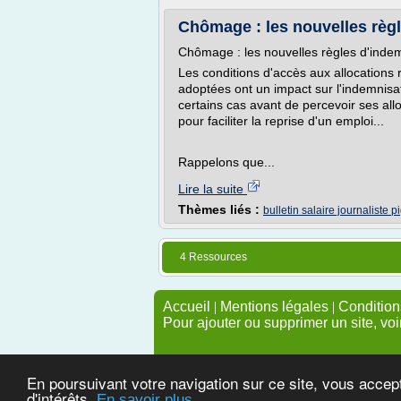
Chômage : les nouvelles règle
Chômage : les nouvelles règles d'inde
Les conditions d'accès aux allocations 
adoptées ont un impact sur l'indemnisati
certains cas avant de percevoir ses all
pour faciliter la reprise d'un emploi...
Rappelons que...
Lire la suite
Thèmes liés :
bulletin salaire journaliste p
4 Ressources
Accueil
|
Mentions légales
|
Conditions
Pour ajouter ou supprimer un site, voi
En poursuivant votre navigation sur ce site, vous accep
d'intérêts.
En savoir plus