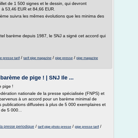
et de 1 500 signes et le dessin, qui devront
 à 53,46 EUR et 84,66 EUR.
rème suivra les mêmes évolutions que les minima des
tel barème depuis 1987, le SNJ a signé cet accord qui
/
/
/
e presse tarif
tarif pige magazine
pige presse
pige magazine
barème de pige ! | SNJ Ile ...
 pige !
dération nationale de la presse spécialisée (FNPS) et
in parvenus à un accord pour un barème minimal de
es publications diffusées à plus de 5 000 exemplaires et
 de 5 000...
/
/
/
 la presse periodique
tarif pige photo presse
pige presse tarif