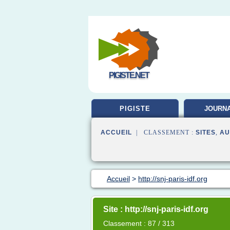
PIGISTE.NET
PIGISTE
JOURNA
FORMA
ACCUEIL
| CLASSEMENT :
SITES
,
AU
Accueil
>
http://snj-paris-idf.org
Site : http://snj-paris-idf.org
Classement : 87 / 313