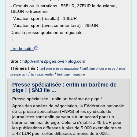
- Croquis ou illustrations : 55EUR, 37EUR le deuxième,
18EUR le troisième
- Vacation sport (résultat) : 18EUR
- Vacation sport (avec commentaire) : 28EUR
Dans la presse quotidienne régionale.
Il...
Lire la suite
Site :
http://entre2piges.over-blog.com
Thèmes liés :
/
/
tarif pige presse magazine
tarif pige photo presse
pige
/
/
presse tarif
tarif pige feuillet
tarif pige magazine
Presse spécialisée : enfin un barème de
pige ! | SNJ Ile ...
Presse spécialisée : enfin un barème de pige !
Après des années de négociation, la Fédération nationale
de la presse spécialisée (FNPS) et les syndicats de
journalistes sont enfin parvenus à un accord pour un
barème minimal de pige. Celui-ci s'établit à 45 EUR pour
les publications diffusées à plus de 5 000 exemplaires et
à 42 EUR pour celles diffusées à moins de 5 000...