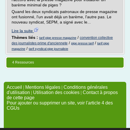
barème minimal de piges ?
Quand les deux syndicats patronaux de presse magazine
ont fusionné, l'un avait déjà un barème, l'autre pas. Le
nouveau syndicat, SEPM, a signé avec le...
Lire la suite
Thèmes liés :
/
convention collective
tarif pige presse magazine
/
/
des journalistes prime d'anciennete
pige presse tarif
tarif pige
/
magazine
tarif syndical pige journaliste
4 Ressources
Accueil
|
Mentions légales
|
Conditions générales
d'utilisation
|
Utilisation des cookies
|
Contact à propos
de cette page
Pour ajouter ou supprimer un site, voir l'article 4 des
CGUs