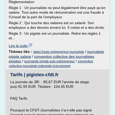
Règlementation
Règle 1 : Un journaliste ne peut légalement être payé qu'en
salaire. Tout autre mode de rémunération est une fraude à
l'Urssaf de la part de l'employeur.
Règle 2 : Qui touche des salaires est un salarié. Son
employeur a des devoirs envers lui. Il cotise et a des droits.
Règle 3 : Un pigiste est un journaliste. Relire les règles 1
et...
Lire la suite
Thèmes liés :
/
journaliste
statut d'auto entrepreneur journaliste
pigiste salarie
/
convention collective des journalistes
pigistes
/
/
journaliste pigiste auto entrepreneur
convention
collective journaliste indemnite licenciement
Tarifs | pigistes-cfdt.fr
La journée de JRI : 85,67 EUR l'année de stage
puis 91,93 EUR. Titulaire : 104,45 EUR
FAQ Tarifs
Pourquoi la CFDT-Journalistes n'a-t-elle pas signé
l'accord avec la presse magazine pour instaurer un