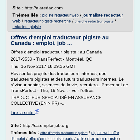
Site :
http://alaredac.com
Thèmes liés :
/
journaliste redacteur
pigiste redacteur web
web
/
/
/
redacteur pigiste recherche
cherche redacteur pigiste
redacteur pigiste
Offres d'emploi traducteur pigiste au
Canada : emploi, job ...
Offres d'emploi traducteur pigiste : au Canada
2017-9539 - TransPerfect - Montréal, QC
Thu, 16 Nov 2017 18:29:35 GMT
Réviser les projets des traducteurs internes, des
traducteurs pigistes et des futurs traducteurs internes. Le
réviseur senior, sciences de la vie, recrutera...Provenant de
TransPerfect - Thu, 16 Nov... - voir l'offres
TRADUCTEUR SPÉCIALISÉ EN ASSURANCE
COLLECTIVE (EN > FR) -...
Lire la suite
Site :
http://ca.emploi-job.org
Thèmes liés :
/
pigiste web offre
offre d'emploi traducteur pigiste
/
/
offre d'emploi pigiste
/
d'emploi
offre d'emploi pigiste paris