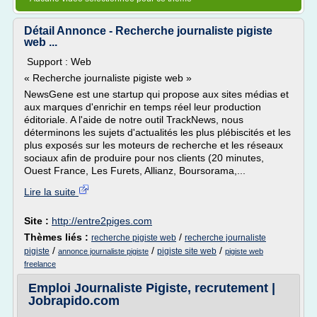
Détail Annonce - Recherche journaliste pigiste
web ...
Support : Web
« Recherche journaliste pigiste web »
NewsGene est une startup qui propose aux sites médias et
aux marques d'enrichir en temps réel leur production
éditoriale. A l'aide de notre outil TrackNews, nous
déterminons les sujets d'actualités les plus plébiscités et les
plus exposés sur les moteurs de recherche et les réseaux
sociaux afin de produire pour nos clients (20 minutes,
Ouest France, Les Furets, Allianz, Boursorama,...
Lire la suite
Site :
http://entre2piges.com
Thèmes liés :
/
recherche pigiste web
recherche journaliste
/
/
/
pigiste
pigiste site web
annonce journaliste pigiste
pigiste web
freelance
Emploi Journaliste Pigiste, recrutement |
Jobrapido.com