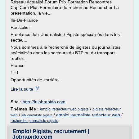
Réseau Actualité Forum Prix Formation Rencontres
Cap'Com Plus Formulaire de recherche Rechercher La
présentation, la vie...
Île-De-France
Particulier
Freelance Job: Journaliste / Pigiste spécialisés dans les
secteu...
Nous sommes à la recherche de pigistes ou journalistes
spécialisés dans les secteurs du BTP ou du transport
routier...
France
TF1
Opportunités de carrière...
Lire la suite
Site :
http://fr.jobrapido.com
Thèmes liés :
/
emploi redacteur web pigiste
pigiste redacteur
/
/
emploi journaliste redacteur web
/
web
job journaliste pigiste
recherche journaliste pigiste
Emploi Pigiste, recrutement |
Jobrapido.com