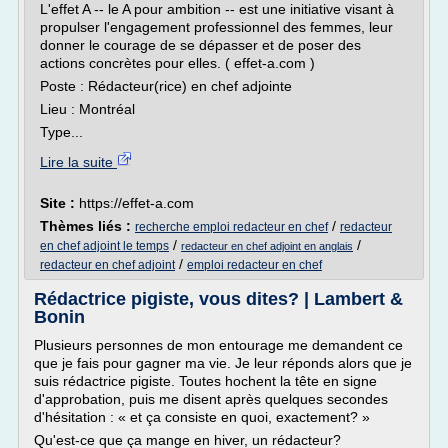
L'effet A -- le A pour ambition -- est une initiative visant à
propulser l'engagement professionnel des femmes, leur
donner le courage de se dépasser et de poser des
actions concrètes pour elles. ( effet-a.com )
Poste : Rédacteur(rice) en chef adjointe
Lieu : Montréal
Type...
Lire la suite
Site :
https://effet-a.com
Thèmes liés :
/
recherche emploi redacteur en chef
redacteur
/
/
en chef adjoint le temps
redacteur en chef adjoint en anglais
/
redacteur en chef adjoint
emploi redacteur en chef
Rédactrice pigiste, vous dites? | Lambert &
Bonin
Plusieurs personnes de mon entourage me demandent ce
que je fais pour gagner ma vie. Je leur réponds alors que je
suis rédactrice pigiste. Toutes hochent la tête en signe
d'approbation, puis me disent après quelques secondes
d'hésitation : « et ça consiste en quoi, exactement? »
Qu'est-ce que ça mange en hiver, un rédacteur?