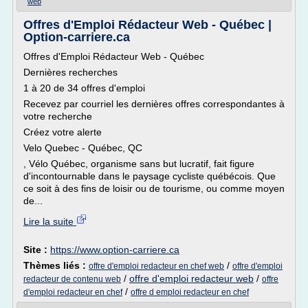
web
Offres d'Emploi Rédacteur Web - Québec |
Option-carriere.ca
Offres d'Emploi Rédacteur Web - Québec
Dernières recherches
1 à 20 de 34 offres d'emploi
Recevez par courriel les dernières offres correspondantes à
votre recherche
Créez votre alerte
Velo Quebec - Québec, QC
, Vélo Québec, organisme sans but lucratif, fait figure
d'incontournable dans le paysage cycliste québécois. Que
ce soit à des fins de loisir ou de tourisme, ou comme moyen
de...
Lire la suite
Site :
https://www.option-carriere.ca
Thèmes liés :
/
offre d'emploi redacteur en chef web
offre d'emploi
/
offre d'emploi redacteur web
/
redacteur de contenu web
offre
/
d'emploi redacteur en chef
offre d emploi redacteur en chef