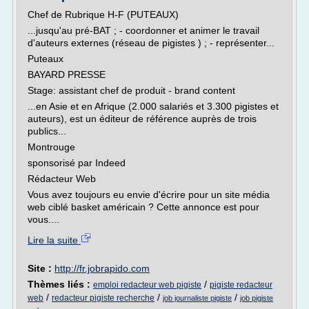
Chef de Rubrique H-F (PUTEAUX)
...jusqu'au pré-BAT ; - coordonner et animer le travail
d'auteurs externes (réseau de pigistes ) ; - représenter...
Puteaux
BAYARD PRESSE
Stage: assistant chef de produit - brand content
...en Asie et en Afrique (2.000 salariés et 3.300 pigistes et
auteurs), est un éditeur de référence auprès de trois
publics...
Montrouge
sponsorisé par Indeed
Rédacteur Web
Vous avez toujours eu envie d'écrire pour un site média
web ciblé basket américain ? Cette annonce est pour
vous....
Lire la suite
Site :
http://fr.jobrapido.com
Thèmes liés :
/
emploi redacteur web pigiste
pigiste redacteur
/
/
/
web
redacteur pigiste recherche
job journaliste pigiste
job pigiste