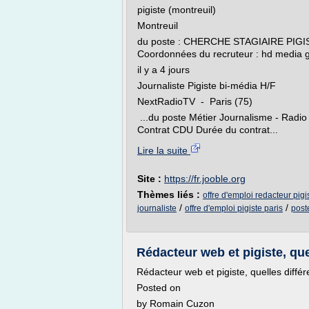
pigiste (montreuil)
Montreuil
du poste : CHERCHE STAGIAIRE PI
Coordonnées du recruteur : hd media g
il y a 4 jours
Journaliste Pigiste bi-média H/F
NextRadioTV - Paris (75)
...du poste Métier Journalisme - Radio 
Contrat CDU Durée du contrat...
Lire la suite
Site :
https://fr.jooble.org
Thèmes liés :
offre d'emploi redacteur pigi
/
/
journaliste
offre d'emploi pigiste paris
poste
Rédacteur web et pigiste, que
Rédacteur web et pigiste, quelles diffé
Posted on
by Romain Cuzon