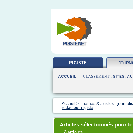
PIGISTE.NET
PIGISTE
JOURN
FORM
ACCUEIL
| CLASSEMENT :
SITES
,
AU
Accueil
>
Thèmes & articles : journali
redacteur pigiste
Articles sélectionnés pour l
3 articles
→