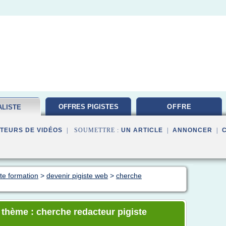
OFFRES PIGISTES
OFFRE
ALISTE
ATION
TEURS DE VIDÉOS
| SOUMETTRE :
UN ARTICLE
|
ANNONCER
|
ste formation
>
devenir pigiste web
>
cherche
e thème : cherche redacteur pigiste