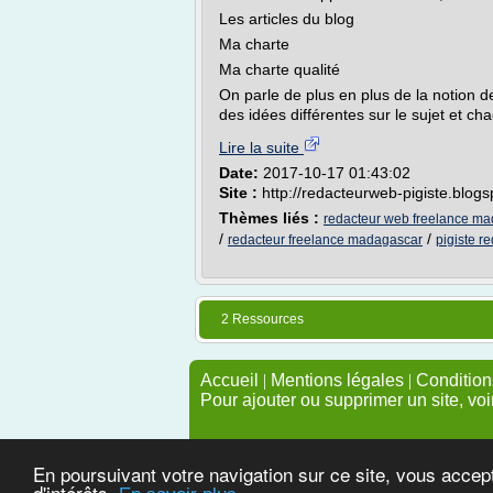
Les articles du blog
Ma charte
Ma charte qualité
On parle de plus en plus de la notion 
des idées différentes sur le sujet et cha
Lire la suite
Date:
2017-10-17 01:43:02
Site :
http://redacteurweb-pigiste.blog
Thèmes liés :
redacteur web freelance m
/
/
redacteur freelance madagascar
pigiste r
2 Ressources
Accueil
|
Mentions légales
|
Conditions
Pour ajouter ou supprimer un site, voi
En poursuivant votre navigation sur ce site, vous accep
d'intérêts.