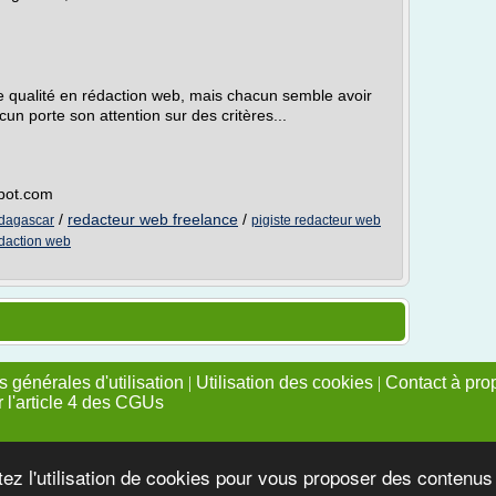
de qualité en rédaction web, mais chacun semble avoir
cun porte son attention sur des critères...
spot.com
/
redacteur web freelance
/
adagascar
pigiste redacteur web
edaction web
 générales d'utilisation
|
Utilisation des cookies
|
Contact à pro
r l'article 4 des CGUs
tez l'utilisation de cookies pour vous proposer des contenu