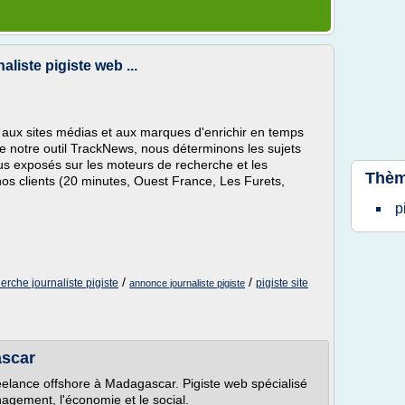
liste pigiste web ...
aux sites médias et aux marques d'enrichir en temps
e de notre outil TrackNews, nous déterminons les sujets
 plus exposés sur les moteurs de recherche et les
Thèm
nos clients (20 minutes, Ouest France, Les Furets,
p
/
/
erche journaliste pigiste
pigiste site
annonce journaliste pigiste
ascar
elance offshore à Madagascar. Pigiste web spécialisé
gement, l'économie et le social.