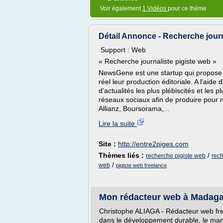
Voir également
1 Vidéos
pour ce thème
Détail Annonce - Recherche journa
Support : Web
« Recherche journaliste pigiste web »
NewsGene est une startup qui propose 
réel leur production éditoriale. A l'aid
d'actualités les plus plébiscités et les
réseaux sociaux afin de produire pour 
Allianz, Boursorama,...
Lire la suite
Site :
http://entre2piges.com
Thèmes liés :
/
recherche pigiste web
rech
/
web
pigiste web freelance
Mon rédacteur web à Madag
Christophe ALIAGA - Rédacteur web fre
dans le développement durable, le mana