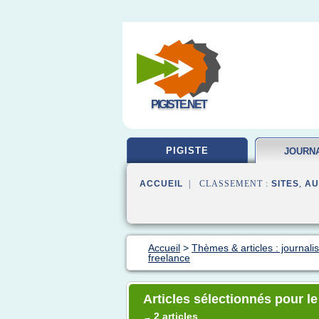
PIGISTE.NET
PIGISTE
JOURN
FORM
ACCUEIL
| CLASSEMENT :
SITES
,
AU
Accueil
>
Thèmes & articles : journali
freelance
Articles sélectionnés pour le
2 articles
→