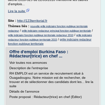
d'emplois...
Lire la suite
Site :
http://123territorial.fr
Thèmes liés :
nouvelle grille indiciaire fonction publique territoriale
/
/
redacteur
grille indiciaire redacteur principal fonction publique territoriale
/
grille indiciaire fonction publique territoriale redacteur 2010
grille indiciaire
/
grille indiciaire redacteur
redacteur fonction publique territoriale 2015
fonction publique territoriale
Offre d'emploi Burkina Faso :
Rédacteur(trice) en chef ...
Voir toutes nos annonces
Description de l'entreprise
RH EMPLOI est un service de recrutement situé à
Ouagadougou. Notre mission est de rechercher, de
trouver et de sélectionner des candidats dont les... lire la
suite
Détails de l'annonce
Poste proposé : Rédacteur(trice) en chef (Editor)