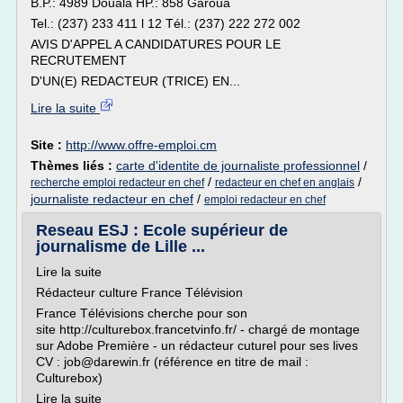
B.P.: 4989 Douala HP.: 858 Garoua
Tel.: (237) 233 411 l 12 Tél.: (237) 222 272 002
AVIS D'APPEL A CANDIDATURES POUR LE
RECRUTEMENT
D'UN(E) REDACTEUR (TRICE) EN...
Lire la suite
Site :
http://www.offre-emploi.cm
Thèmes liés :
carte d'identite de journaliste professionnel
/
/
/
recherche emploi redacteur en chef
redacteur en chef en anglais
journaliste redacteur en chef
/
emploi redacteur en chef
Reseau ESJ : Ecole supérieur de
journalisme de Lille ...
Lire la suite
Rédacteur culture France Télévision
France Télévisions cherche pour son
site http://culturebox.francetvinfo.fr/ - chargé de montage
sur Adobe Première - un rédacteur cuturel pour ses lives
CV : job@darewin.fr (référence en titre de mail :
Culturebox)
Lire la suite