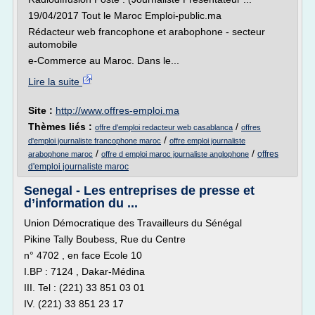
19/04/2017 Tout le Maroc Emploi-public.ma
Rédacteur web francophone et arabophone - secteur
automobile
e-Commerce au Maroc. Dans le...
Lire la suite
Site :
http://www.offres-emploi.ma
Thèmes liés :
/
offre d'emploi redacteur web casablanca
offres
/
d'emploi journaliste francophone maroc
offre emploi journaliste
/
/
offres
arabophone maroc
offre d emploi maroc journaliste anglophone
d'emploi journaliste maroc
Senegal - Les entreprises de presse et
d’information du ...
Union Démocratique des Travailleurs du Sénégal
Pikine Tally Boubess, Rue du Centre
n° 4702 , en face Ecole 10
I.BP : 7124 , Dakar-Médina
III. Tel : (221) 33 851 03 01
IV. (221) 33 851 23 17