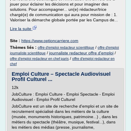
jouer pour éclairer les décisions et pour imaginer des
solutions. Pour accompagner... un(e) rédacteur/trice
chargé(e) de communication qui aura pour mission de : 1.
Valoriser la démarche globale portée par les Campus de...
Lire la suite
Site :
https://www.optioncarriere.com
Thèmes liés :
/
offre d'emploi redacteur scientifique
offre d'emploi
/
journaliste redacteur offre d'emploi
/
journaliste scientifique
/
offre d'emploi redacteur en chef paris
offre d'emploi redacteur en
chef
Emploi Culture – Spectacle Audiovisuel
Profil Culturel ...
12k
JobCulture : Emploi Culture - Emploi Spectacle - Emploi
Audiovisuel - Emploi Profil Culturel
JobCulture est un site de recherche d'emploi et un site de
recrutement spécialisé dans les métiers de la culture
(musée, monuments historiques, patrimoine...) , dans les
métiers du spectacle (théâtre, musique, festival...), dans
les métiers des médias (presse, journalisme,