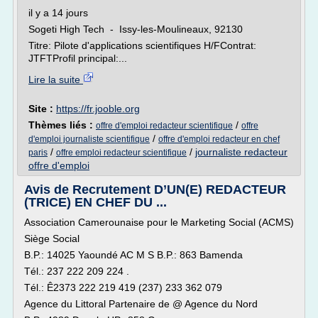
il y a 14 jours
Sogeti High Tech - Issy-les-Moulineaux, 92130
Titre: Pilote d'applications scientifiques H/FContrat:
JTFTProfil principal:...
Lire la suite
Site :
https://fr.jooble.org
Thèmes liés :
/
offre d'emploi redacteur scientifique
offre
/
d'emploi journaliste scientifique
offre d'emploi redacteur en chef
/
/
journaliste redacteur
paris
offre emploi redacteur scientifique
offre d'emploi
Avis de Recrutement D’UN(E) REDACTEUR
(TRICE) EN CHEF DU ...
Association Camerounaise pour le Marketing Social (ACMS)
Siège Social
B.P.: 14025 Yaoundé AC M S B.P.: 863 Bamenda
Tél.: 237 222 209 224 .
Tél.: Ê2373 222 219 419 (237) 233 362 079
Agence du Littoral Partenaire de @ Agence du Nord