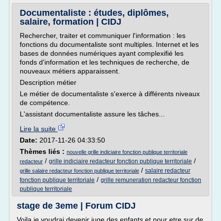
Documentaliste : études, diplômes,
salaire, formation | CIDJ
Rechercher, traiter et communiquer l'information : les
fonctions du documentaliste sont multiples. Internet et les
bases de données numériques ayant complexifié les
fonds d'information et les techniques de recherche, de
nouveaux métiers apparaissent.
Description métier
Le métier de documentaliste s'exerce à différents niveaux
de compétence.
L'assistant documentaliste assure les tâches...
Lire la suite
Date:
2017-11-26 04:33:50
Thèmes liés :
nouvelle grille indiciaire fonction publique territoriale
/
/
grille indiciaire redacteur fonction publique territoriale
redacteur
/
salaire redacteur
grille salaire redacteur fonction publique territoriale
/
fonction publique territoriale
grille remuneration redacteur fonction
publique territoriale
stage de 3eme | Forum CIDJ
Voila je voudrai devenir juge des enfants et pour etre sur de