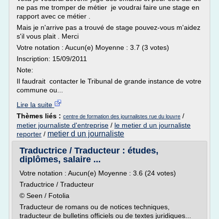
ne pas me tromper de métier je voudrai faire une stage en
rapport avec ce métier .
Mais je n'arrive pas a trouvé de stage pouvez-vous m'aidez
s'il vous plait . Merci
Votre notation : Aucun(e) Moyenne : 3.7 (3 votes)
Inscription: 15/09/2011
Note:
Il faudrait contacter le Tribunal de grande instance de votre
commune ou...
Lire la suite
Thèmes liés :
/
centre de formation des journalistes rue du louvre
metier journaliste d'entreprise
/
le metier d un journaliste
metier d un journaliste
reporter
/
Traductrice / Traducteur : études,
diplômes, salaire ...
Votre notation : Aucun(e) Moyenne : 3.6 (24 votes)
Traductrice / Traducteur
© Seen / Fotolia
Traducteur de romans ou de notices techniques,
traducteur de bulletins officiels ou de textes juridiques...