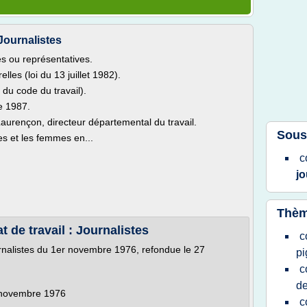
Journalistes
es ou représentatives.
les (loi du 13 juillet 1982).
 du code du travail).
e 1987.
Laurençon, directeur départemental du travail.
Sous
es et les femmes en...
c
jo
Thèm
t de travail : Journalistes
c
urnalistes du 1er novembre 1976, refondue le 27
pi
c
de
r novembre 1976
c