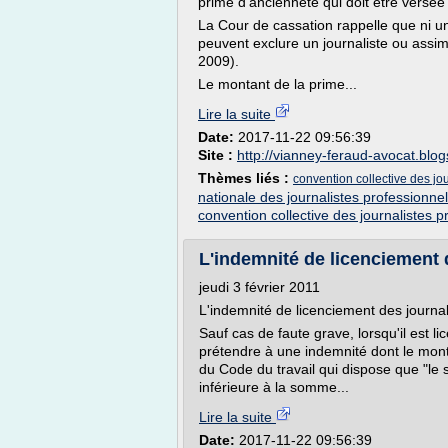
prime d'ancienneté qui doit être versée
La Cour de cassation rappelle que ni un 
peuvent exclure un journaliste ou assim
2009).
Le montant de la prime...
Lire la suite
Date:
2017-11-22 09:56:39
Site :
http://vianney-feraud-avocat.blo
Thèmes liés :
convention collective des jo
nationale des journalistes professionne
convention collective des journalistes p
L'indemnité de licenciement d
jeudi 3 février 2011
L'indemnité de licenciement des journal
Sauf cas de faute grave, lorsqu'il est li
prétendre à une indemnité dont le monta
du Code du travail qui dispose que "le s
inférieure à la somme...
Lire la suite
Date:
2017-11-22 09:56:39