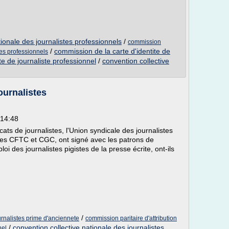
tionale des journalistes professionnels
/
commission
/
commission de la carte d'identite de
tes professionnels
ite de journaliste professionnel
/
convention collective
urnalistes
 14:48
ats de journalistes, l'Union syndicale des journalistes
tes CFTC et CGC, ont signé avec les patrons de
oi des journalistes pigistes de la presse écrite, ont-ils
/
urnalistes prime d'anciennete
commission paritaire d'attribution
/
convention collective nationale des journalistes
nel