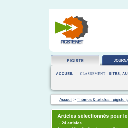
PIGISTE.NET
JOURNA
PIGISTE
FORMA
ACCUEIL
| CLASSEMENT :
SITES
,
AU
Accueil
>
Thèmes & articles : pigiste j
Articles sélectionnés pour le
24 articles
→