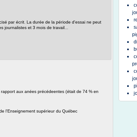
c
jo
r
cisé par écrit. La durée de la période d'essai ne peut
s
s journalistes et 3 mois de travail...
pi
d
b
c
pr
c
jo
p
 rapport aux anées précédeentes (était de 74 % en
j
t de l'Enseignement supérieur du Québec