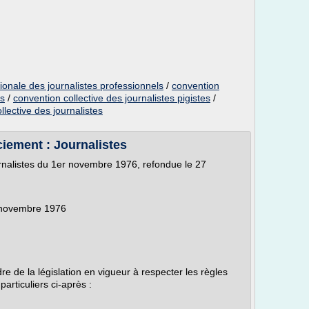
tionale des journalistes professionnels
/
convention
ls
/
convention collective des journalistes pigistes
/
llective des journalistes
ciement : Journalistes
urnalistes du 1er novembre 1976, refondue le 27
r novembre 1976
 de la législation en vigueur à respecter les règles
articuliers ci-après :