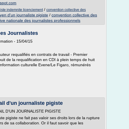
gspot.com
/
liste indemnite licenciement
convention collective des
yen d'un journaliste pigiste
/
convention collective des
ive nationale des journalistes professionnels
des Journalistes
ormation - 15/04/15
uteur requalifiés en contrats de travail - Premier
uit de la requalification en CDI à plein temps de huit
d'information culturelle Evene/Le Figaro, rémunérés
il d'un journaliste pigiste
IL D'UN JOURNALISTE PIGISTE
te pigiste ne fait pas valoir ses droits lors de la rupture
rs de sa collaboration. Or il faut savoir que les