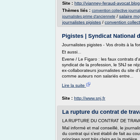
Site :
http://vianney-feraud-avocat.blo
Thèmes liés :
convention collective journa
/
salaire mo
journalistes prime d'anciennete
journalistes pigistes
/
convention collect
Pigistes | Syndicat National 
Journalistes pigistes - Vos droits à la f
Et aussi...
Evene / Le Figaro : les faux contrats d'a
syndicat de la profession, le SNJ se réjo
ex-collaborateurs journalistes du site 
comme auteurs non salariés entre...
Lire la suite
Site :
http://www.snj.fr
La rupture du contrat de trava
LA RUPTURE DU CONTRAT DE TRAVA
Mal informé et mal conseillé, le journalis
du contrat qui s'est établi de fait au cou
principes sont très clairs en la matière.