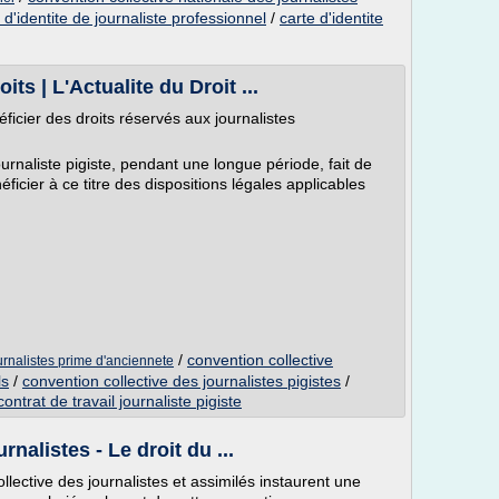
d'identite de journaliste professionnel
/
carte d'identite
its | L'Actualite du Droit ...
éficier des droits réservés aux journalistes
ournaliste pigiste, pendant une longue période, fait de
néficier à ce titre des dispositions légales applicables
/
convention collective
urnalistes prime d'anciennete
ls
/
convention collective des journalistes pigistes
/
contrat de travail journaliste pigiste
nalistes - Le droit du ...
ollective des journalistes et assimilés instaurent une