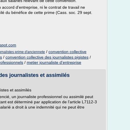
 aux salariés relevant de cette convention.
accord d'entreprise, ni le contrat de travail ne
ilé du bénéfice de cette prime (Cass. soc. 29 sept.
gspot.com
/
convention collective
urnalistes prime d'anciennete
ls
/
convention collective des journalistes pigistes
/
rofessionnels
/
metier journaliste d'entreprise
es journalistes et assimilés
istes et assimilés
cencié, un journaliste professionnel ou assimilé peut
nt est déterminé par application de l'article L7112-3
alarié a droit à une indemnité qui ne peut être