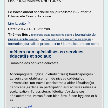
LES PROGRAMMES D'�?TUDES :
Le Baccalauréat spécialisé en journalisme B.A. offert à
l'Université Concordia a une...
Lire la suite
Date:
2017-11-01 23:27:08
Thèmes liés :
/
journaliste de
recherche stage journalisme sportif
presse ecrite metier
/
/
journaliste de presse ecrite en anglais
formation journaliste presse ecrite
/
journaliste presse ecrite
métiers non spécialisés en services
éducatifs et sociaux
Domaine des services éducatifs
:
Accompagnateur(trice) d'étudiants(es) handicapés(es) :
au sein d'un établissement de niveau collégial ou
universitaire, ton travail consisteras à aider l'étudiant(e)
handicapé(e) dans sa participation aux activités reliées à
scolarisation. Tu assisteras l'étudiant(e) dans ses
déplacements, verras à son bien-être, à son hygiène et à
sa...
Lire la suite