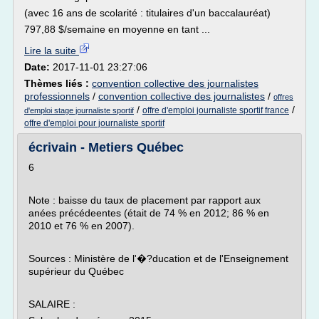
(avec 16 ans de scolarité : titulaires d'un baccalauréat)
797,88 $/semaine en moyenne en tant ...
Lire la suite
Date:
2017-11-01 23:27:06
Thèmes liés :
convention collective des journalistes
professionnels
/
convention collective des journalistes
/
offres
/
/
offre d'emploi journaliste sportif france
d'emploi stage journaliste sportif
offre d'emploi pour journaliste sportif
écrivain - Metiers Québec
6
Note : baisse du taux de placement par rapport aux
anées précédeentes (était de 74 % en 2012; 86 % en
2010 et 76 % en 2007).
Sources : Ministère de l'�?ducation et de l'Enseignement
supérieur du Québec
SALAIRE :