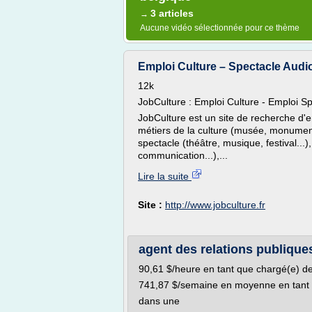
3 articles
→
Aucune vidéo sélectionnée pour ce thème
Emploi Culture – Spectacle Audiovi
12k
JobCulture : Emploi Culture - Emploi Spe
JobCulture est un site de recherche d'e
métiers de la culture (musée, monuments
spectacle (théâtre, musique, festival...
communication...),...
Lire la suite
Site :
http://www.jobculture.fr
agent des relations publique
90,61 $/heure en tant que chargé(e) d
741,87 $/semaine en moyenne en tant q
dans une