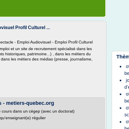
suel Profil Culturel ...
ctacle - Emploi Audiovisuel - Emploi Profil Culturel
mploi et un site de recrutement spécialisé dans les
 historiques, patrimoine...) , dans les métiers du
Thèm
), dans les métiers des médias (presse, journalisme,
o
be
j
d'
o
be
s - metiers-quebec.org
o
e cours dans un cégep (avec un doctorat)
sc
u'enseignant(e) régulier
o
be