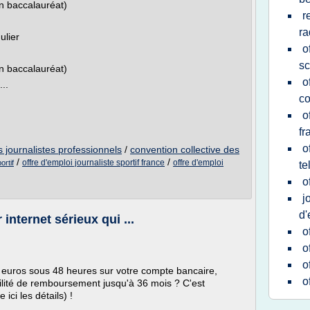
un baccalauréat)
r
ra
ulier
o
sc
un baccalauréat)
o
..
c
o
fr
o
s journalistes professionnels
/
convention collective des
/
/
offre d'emploi journaliste sportif france
offre d'emploi
ortif
te
o
j
d'
 internet sérieux qui ...
o
o
o
 euros sous 48 heures sur votre compte bancaire,
o
sibilité de remboursement jusqu'à 36 mois ? C'est
 ici les détails) !