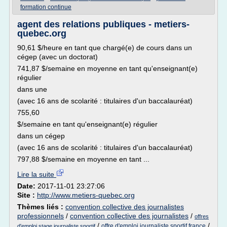
formation continue
agent des relations publiques - metiers-
quebec.org
90,61 $/heure en tant que chargé(e) de cours dans un
cégep (avec un doctorat)
741,87 $/semaine en moyenne en tant qu'enseignant(e)
régulier
dans une
(avec 16 ans de scolarité : titulaires d'un baccalauréat)
755,60
$/semaine en tant qu'enseignant(e) régulier
dans un cégep
(avec 16 ans de scolarité : titulaires d'un baccalauréat)
797,88 $/semaine en moyenne en tant ...
Lire la suite
Date:
2017-11-01 23:27:06
Site :
http://www.metiers-quebec.org
Thèmes liés :
convention collective des journalistes
professionnels
/
convention collective des journalistes
/
offres
/
/
offre d'emploi journaliste sportif france
d'emploi stage journaliste sportif