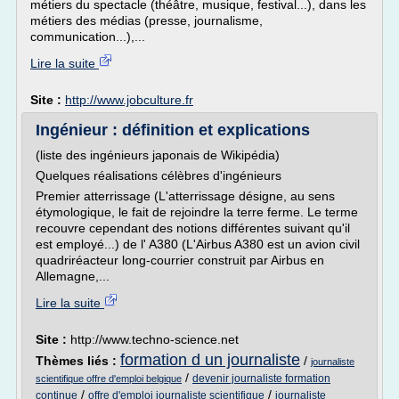
métiers du spectacle (théâtre, musique, festival...), dans les
métiers des médias (presse, journalisme,
communication...),...
Lire la suite
Site :
http://www.jobculture.fr
Ingénieur : définition et explications
(liste des ingénieurs japonais de Wikipédia)
Quelques réalisations célèbres d'ingénieurs
Premier atterrissage (L'atterrissage désigne, au sens
étymologique, le fait de rejoindre la terre ferme. Le terme
recouvre cependant des notions différentes suivant qu'il
est employé...) de l' A380 (L'Airbus A380 est un avion civil
quadriréacteur long-courrier construit par Airbus en
Allemagne,...
Lire la suite
Site :
http://www.techno-science.net
formation d un journaliste
Thèmes liés :
/
journaliste
/
devenir journaliste formation
scientifique offre d'emploi belgique
/
/
continue
offre d'emploi journaliste scientifique
journaliste