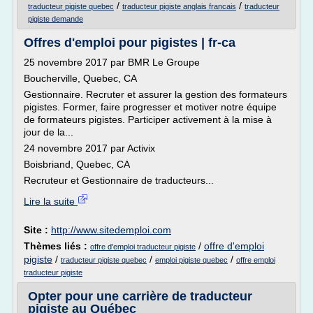
/
/
traducteur pigiste quebec
traducteur pigiste anglais francais
traducteur
pigiste demande
Offres d'emploi pour pigistes | fr-ca
25 novembre 2017 par BMR Le Groupe
Boucherville, Quebec, CA
Gestionnaire. Recruter et assurer la gestion des formateurs
pigistes. Former, faire progresser et motiver notre équipe
de formateurs pigistes. Participer activement à la mise à
jour de la...
24 novembre 2017 par Activix
Boisbriand, Quebec, CA
Recruteur et Gestionnaire de traducteurs...
Lire la suite
Site :
http://www.sitedemploi.com
Thèmes liés :
/
offre d'emploi
offre d'emploi traducteur pigiste
pigiste
/
/
/
traducteur pigiste quebec
emploi pigiste quebec
offre emploi
traducteur pigiste
Opter pour une carrière de traducteur
pigiste au Québec