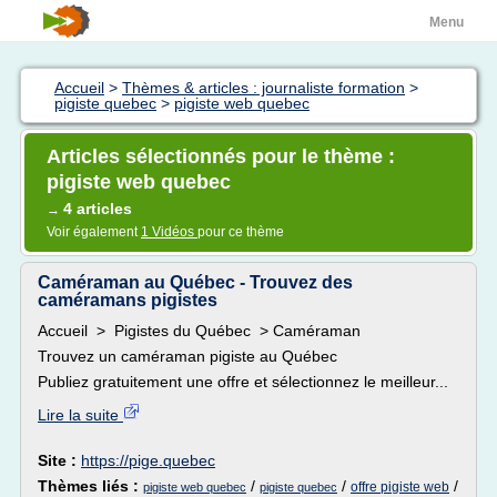
Menu
Accueil
>
Thèmes & articles : journaliste formation
>
pigiste quebec
>
pigiste web quebec
Articles sélectionnés pour le thème :
pigiste web quebec
4 articles
→
Voir également
1 Vidéos
pour ce thème
Caméraman au Québec - Trouvez des
caméramans pigistes
Accueil > Pigistes du Québec > Caméraman
Trouvez un caméraman pigiste au Québec
Publiez gratuitement une offre et sélectionnez le meilleur...
Lire la suite
Site :
https://pige.quebec
Thèmes liés :
/
/
/
offre pigiste web
pigiste web quebec
pigiste quebec