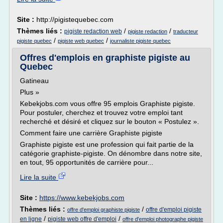
Site :
http://pigistequebec.com
Thèmes liés :
/
/
pigiste redaction web
pigiste redaction
traducteur
/
/
pigiste quebec
pigiste web quebec
journaliste pigiste quebec
Offres d'emplois en graphiste pigiste au
Quebec
Gatineau
Plus »
Kebekjobs.com vous offre 95 emplois Graphiste pigiste.
Pour postuler, cherchez et trouvez votre emploi tant
recherché et désiré et cliquez sur le bouton « Postulez ».
Comment faire une carrière Graphiste pigiste
Graphiste pigiste est une profession qui fait partie de la
catégorie graphiste-pigiste. On dénombre dans notre site,
en tout, 95 opportunités de carrière pour...
Lire la suite
Site :
https://www.kebekjobs.com
Thèmes liés :
/
offre d'emploi pigiste
offre d'emploi graphiste pigiste
/
/
en ligne
pigiste web offre d'emploi
offre d'emploi photographe pigiste