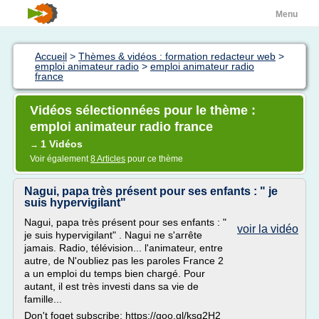
Menu
Accueil
>
Thèmes & vidéos : formation redacteur web
>
emploi animateur radio
>
emploi animateur radio
france
Vidéos sélectionnées pour le thème :
emploi animateur radio france
1 Vidéos
→
Voir également
8 Articles
pour ce thème
Nagui, papa très présent pour ses enfants : " je
suis hypervigilant"
Nagui, papa très présent pour ses enfants : "
voir la vidéo
je suis hypervigilant" . Nagui ne s'arrête
jamais. Radio, télévision... l'animateur, entre
autre, de N'oubliez pas les paroles France 2
a un emploi du temps bien chargé. Pour
autant, il est très investi dans sa vie de
famille...
Don't foget subscribe: https://goo.gl/ksg2H2