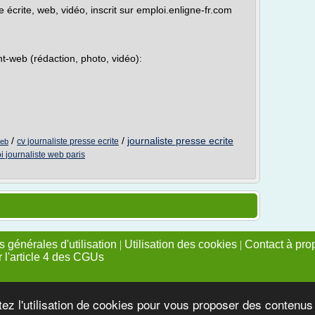
 écrite, web, vidéo, inscrit sur emploi.enligne-fr.com
nt-web (rédaction, photo, vidéo):
/
/
journaliste presse ecrite
cv journaliste presse ecrite
web
i journaliste web paris
 générales d'utilisation
|
Utilisation des cookies
|
Contact à pro
r l'article 4 des CGUs
tez l'utilisation de cookies pour vous proposer des contenu