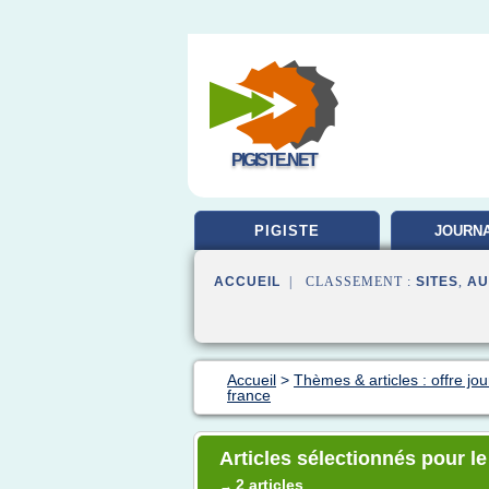
PIGISTE.NET
PIGISTE
JOURNA
FORMA
ACCUEIL
| CLASSEMENT :
SITES
,
AU
Accueil
>
Thèmes & articles : offre jou
france
Articles sélectionnés pour le
2 articles
→