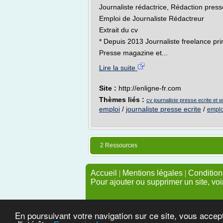
Journaliste rédactrice, Rédaction presse
Emploi de Journaliste Rédactreur
Extrait du cv
* Depuis 2013 Journaliste freelance pri
Presse magazine et...
Lire la suite
Site :
http://enligne-fr.com
Thèmes liés :
cv journaliste presse ecrite et 
emploi
/
journaliste presse ecrite
/
emplo
2 Ressources
Accueil
|
Mentions légales
|
Conditions
Pour ajouter ou supprimer un site, voi
En poursuivant votre navigation sur ce site, vous accep