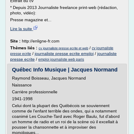
Extrait du cv
* Depuis 2013 Journaliste freelance print-web (rédaction,
photo, vidéo):
Presse magazine et...
Lire la suite
Site :
http://enligne-fr.com
Thèmes liés :
/
cv journaliste
cv journaliste presse ecrite et web
/
journaliste presse ecrite emploi
/
journaliste
presse ecrite
presse ecrite
/
emploi journaliste web paris
Québec Info Musique | Jacques Normand
Raymond Boisseau, Jacques Normand
Naissance
Carrière professionnelle
1941-1998
Celui dont la plupart des Québécois se souviennent
comme de l'enfant terrible des ondes, qui a notamment
coanimé Les Couche-Tard avec Roger Baulu, fut d'abord
un homme de radio et un roi de la scène où il excellait à
pousser la chansonnette et à improviser des
monologues...