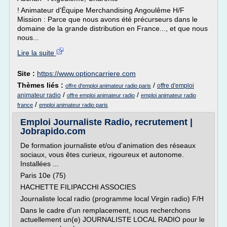
! Animateur d'Équipe Merchandising Angoulême H/F
Mission : Parce que nous avons été précurseurs dans le
domaine de la grande distribution en France..., et que nous
nous...
Lire la suite
Site :
https://www.optioncarriere.com
Thèmes liés :
/
offre d'emploi
offre d'emploi animateur radio paris
/
/
animateur radio
offre emploi animateur radio
emploi animateur radio
/
france
emploi animateur radio paris
Emploi Journaliste Radio, recrutement |
Jobrapido.com
De formation journaliste et/ou d'animation des réseaux
sociaux, vous êtes curieux, rigoureux et autonome.
Installées ...
Paris 10e (75)
HACHETTE FILIPACCHI ASSOCIES
Journaliste local radio (programme local Virgin radio) F/H
Dans le cadre d'un remplacement, nous recherchons
actuellement un(e) JOURNALISTE LOCAL RADIO pour le