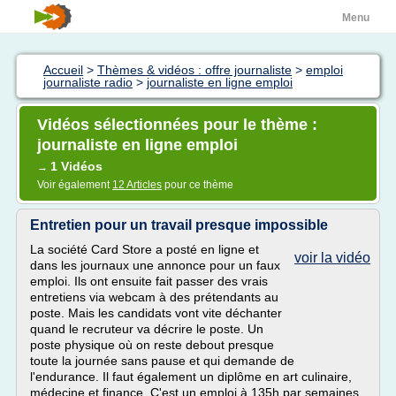
Menu
Accueil
>
Thèmes & vidéos : offre journaliste
>
emploi
journaliste radio
>
journaliste en ligne emploi
Vidéos sélectionnées pour le thème :
journaliste en ligne emploi
1 Vidéos
→
Voir également
12 Articles
pour ce thème
Entretien pour un travail presque impossible
La société Card Store a posté en ligne et
voir la vidéo
dans les journaux une annonce pour un faux
emploi. Ils ont ensuite fait passer des vrais
entretiens via webcam à des prétendants au
poste. Mais les candidats vont vite déchanter
quand le recruteur va décrire le poste. Un
poste physique où on reste debout presque
toute la journée sans pause et qui demande de
l'endurance. Il faut également un diplôme en art culinaire,
médecine et finance. C'est un emploi à 135h par semaines,