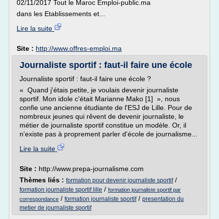
02/11/2017 Tout le Maroc Emploi-public.ma
dans les Etablissements et...
Lire la suite
Site :
http://www.offres-emploi.ma
Journaliste sportif : faut-il faire une école
Journaliste sportif : faut-il faire une école ?
« Quand j'étais petite, je voulais devenir journaliste
sportif. Mon idole c'était Marianne Mako [1] », nous
confie une ancienne étudiante de l'ESJ de Lille. Pour de
nombreux jeunes qui rêvent de devenir journaliste, le
métier de journaliste sportif constitue un modèle. Or, il
n'existe pas à proprement parler d'école de journalisme...
Lire la suite
Site :
http://www.prepa-journalisme.com
Thèmes liés :
/
formation pour devenir journaliste sportif
/
formation journaliste sportif lille
formation journaliste sportif par
/
/
formation journaliste sportif
presentation du
correspondance
metier de journaliste sportif