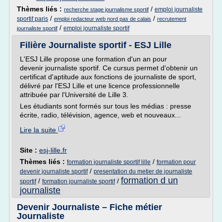
Thèmes liés :
/
emploi journaliste
recherche stage journalisme sportif
/
/
sportif paris
emploi redacteur web nord pas de calais
recrutement
/
emploi journaliste sportif
journaliste sportif
Filière Journaliste sportif - ESJ Lille
L'ESJ Lille propose une formation d'un an pour
devenir journaliste sportif. Ce cursus permet d'obtenir un
certificat d'aptitude aux fonctions de journaliste de sport,
délivré par l'ESJ Lille et une licence professionnelle
attribuée par l'Université de Lille 3.
Les étudiants sont formés sur tous les médias : presse
écrite, radio, télévision, agence, web et nouveaux...
Lire la suite
Site :
esj-lille.fr
Thèmes liés :
/
formation journaliste sportif lille
formation pour
/
devenir journaliste sportif
presentation du metier de journaliste
formation d un
/
/
sportif
formation journaliste sportif
journaliste
Devenir Journaliste – Fiche métier
Journaliste