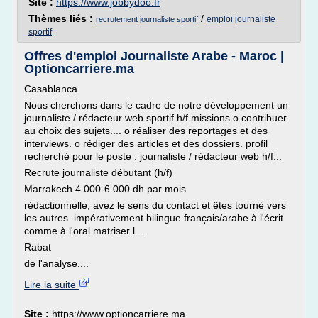
Site :
https://www.jobbydoo.fr
Thèmes liés :
/
emploi journaliste
recrutement journaliste sportif
sportif
Offres d'emploi Journaliste Arabe - Maroc |
Optioncarriere.ma
Casablanca
Nous cherchons dans le cadre de notre développement un
journaliste / rédacteur web sportif h/f missions o contribuer
au choix des sujets.... o réaliser des reportages et des
interviews. o rédiger des articles et des dossiers. profil
recherché pour le poste : journaliste / rédacteur web h/f...
Recrute journaliste débutant (h/f)
Marrakech 4.000-6.000 dh par mois
rédactionnelle, avez le sens du contact et êtes tourné vers
les autres. impérativement bilingue français/arabe à l'écrit
comme à l'oral matriser l...
Rabat
de l'analyse....
Lire la suite
Site :
https://www.optioncarriere.ma