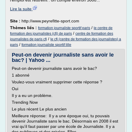
l'emploi est restreint : on compte environ 3000...
Lire la suite
Site :
http://www.peyrefitte-sport.com
Thèmes liés :
/
formation journaliste sportif paris
le centre de
/
formation des journalistes (cfj) de paris
centre de formation des
/
journalistes de paris cfj
le cfj (centre de formation des journalistes) a
/
paris
formation journaliste sportif lille
Peut-on devenir journaliste sans avoir le
bac? | Yahoo ...
Peut-on devenir journaliste sans avoir le bac?
1 abonné
Voulez-vous vraiment supprimer cette réponse ?
Oui
Il y a eu un problème.
Trending Now
Le plus récent Le plus ancien
Meilleure réponse: Il y a une époque oui, tu pouvais
devenir Journaliste sans le bac. Désormais en 2008 il est
vrai qu'il faut passer par une école de Journaliste. Il y a
des publiques et des privées. Elles...