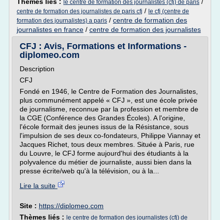
Thèmes liés :
/
le centre de formation des journalistes (cfj) de paris
/
centre de formation des journalistes de paris cfj
le cfj (centre de
/
centre de formation des
formation des journalistes) a paris
journalistes en france
/
centre de formation des journalistes
CFJ : Avis, Formations et Informations -
diplomeo.com
Description
CFJ
Fondé en 1946, le Centre de Formation des Journalistes,
plus communément appelé « CFJ », est une école privée
de journalisme, reconnue par la profession et membre de
la CGE (Conférence des Grandes Écoles). A l'origine,
l'école formait des jeunes issus de la Résistance, sous
l'impulsion de ses deux co-fondateurs, Philippe Viannay et
Jacques Richet, tous deux membres. Située à Paris, rue
du Louvre, le CFJ forme aujourd'hui des étudiants à la
polyvalence du métier de journaliste, aussi bien dans la
presse écrite/web qu'à la télévision, ou à la...
Lire la suite
Site :
https://diplomeo.com
Thèmes liés :
le centre de formation des journalistes (cfj) de