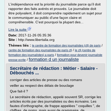
L'indépendance est la priorité du journaliste parce qu'il doit
rapporter des faits avérés et prouvés. Le journaliste doit
être polyvalent, il doit comprendre rapidement un sujet pour
le communiquer au public d'une façon claire et
compréhensible. C'est pourquoi la plupart des...
Lire la suite
Date:
2017-11-26 05:35:36
Site :
http://www.libertalia.org
Thèmes liés :
/
le centre de formation des journalistes (cfj) de paris
/
centre de formation des journalistes de paris cfj
le cfj (centre de
/
formation des journalistes) a paris
formation pour devenir journaliste
formation d un journaliste
/
presse ecrite
Secrétaire de rédaction : Métier - Salaire -
Débouchés ...
corriger des articles de presse ou des romans
veiller au respect des délais de bouclage
Que fait-il ?
Le secrétaire de rédaction, appelé souvent SR, corrige les
articles écrits par des journalistes ou des écrivains. Les
fautes d'orthographe, de frappe appelées " coquilles ", de
chiffres, de noms, mais aussi de grammaire, de