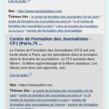
Lire la suite
Site :
http://www.parisetudiant.com
Thèmes liés :
/
le centre de formation des journalistes (cfj) de paris
/
centre de formation des journalistes de paris cfj
le cfj (centre de
/
formation des journalistes) a paris
centre de formation des journalistes
/
centre de formation des journalistes
rue du louvre
Centre de Formation des Journalistes -
CFJ (Paris,75 ...
Le Centre de Formation des Journalistes (CFJ) est une
école située à Paris, qui est spécialisée dans la formation
dans le domaine du journalisme. Le CFJ possède deux
filières : la filière apprentissage et la filière classique. Les
élèves sont donc soit apprentis, soit...
Lire la suite
Site :
https://www.jobirl.com
Thèmes liés :
le centre de formation des journalistes (cfj) de
/
/
paris
centre de formation des journalistes de paris cfj
le cfj
/
centre de
(centre de formation des journalistes) a paris
formation des journalistes en france
/
centre de formation
des journalistes