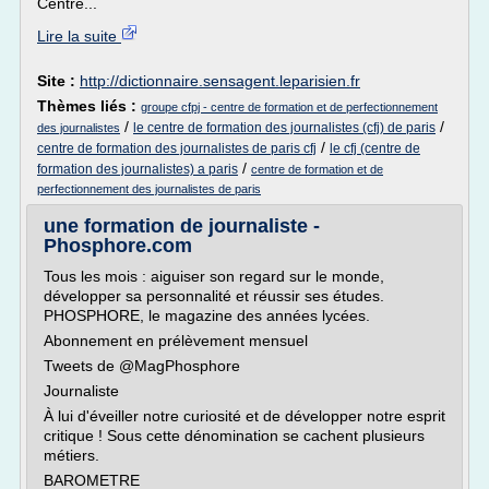
Centre...
Lire la suite
Site :
http://dictionnaire.sensagent.leparisien.fr
Thèmes liés :
groupe cfpj - centre de formation et de perfectionnement
/
/
le centre de formation des journalistes (cfj) de paris
des journalistes
/
centre de formation des journalistes de paris cfj
le cfj (centre de
/
formation des journalistes) a paris
centre de formation et de
perfectionnement des journalistes de paris
une formation de journaliste -
Phosphore.com
Tous les mois : aiguiser son regard sur le monde,
développer sa personnalité et réussir ses études.
PHOSPHORE, le magazine des années lycées.
Abonnement en prélèvement mensuel
Tweets de @MagPhosphore
Journaliste
À lui d'éveiller notre curiosité et de développer notre esprit
critique ! Sous cette dénomination se cachent plusieurs
métiers.
BAROMETRE