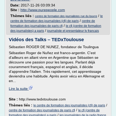
Date:
2017-11-26 03:09:34
Site :
http://www.purepeople.com
Thèmes liés :
/
le
centre de formation des journalistes rue du louvre
/
centre de formation des journalistes (cfj) de paris
centre de
/
formation des journalistes de paris cfj
le cfj (centre de formation
/
des journalistes) a paris
journaliste et presentateur tv francais
Vidéos des Talks – TEDxToulouse
Sébastien ROGER DE NUNEZ, fondateur de Toulingua
Sébastien Roger de Nuñez est franco-argentin. C'est
d'ailleurs en allant vivre en Argentine que Sébastien se
découvre une passion pour les langues. Parlant déjà
couramment français, espagnol et anglais, il décide
d'apprendre l'italien. Très rapidement, cet apprentissage
deviendra une habitude. Après avoir vécu en Allemagne et
en...
Lire la suite
Site :
http://www.tedxtoulouse.com
Thèmes liés :
/
le centre de formation des journalistes (cfj) de paris
/
centre de formation des journalistes de paris cfj
le cfj (centre de
/
formation des journalistes) a paris
les journalistes de la radio france