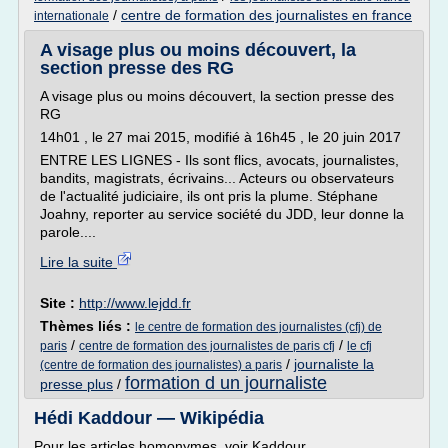
/
centre de formation des journalistes en france
internationale
A visage plus ou moins découvert, la
section presse des RG
A visage plus ou moins découvert, la section presse des
RG
14h01 , le 27 mai 2015, modifié à 16h45 , le 20 juin 2017
ENTRE LES LIGNES - Ils sont flics, avocats, journalistes,
bandits, magistrats, écrivains... Acteurs ou observateurs
de l'actualité judiciaire, ils ont pris la plume. Stéphane
Joahny, reporter au service société du JDD, leur donne la
parole....
Lire la suite
Site :
http://www.lejdd.fr
Thèmes liés :
le centre de formation des journalistes (cfj) de
/
/
paris
centre de formation des journalistes de paris cfj
le cfj
/
journaliste la
(centre de formation des journalistes) a paris
formation d un journaliste
presse plus
/
Hédi Kaddour — Wikipédia
Pour les articles homonymes, voir Kaddour .