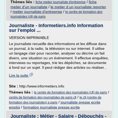
Thèmes liés :
/
fiche
fiche metier journaliste d'entreprise
metier d'un journaliste
/
le metier d un journaliste reporter
/
metier journaliste d'entreprise
/
le centre de formation des
journalistes (cfj) de paris
Journaliste - Informetiers.info Information
sur l'emploi ...
VERSION IMPRIMABLE
Le journaliste recueille des informations et les diffuse dans
un journal, à la radio, la télévision ou sur internet. Il utilise
un langage clair pour raconter, analyser ou décrire un fait
divers, une situation ou un évènement. Il effectue enquêtes,
interviews ou reportages, trie les dépêches, se documente
à fond sur un sujet. Il peut rédiger des articles ou réaliser...
Lire la suite
Site :
http://www.informetiers.info
Thèmes liés :
/
le centre de formation des journalistes (cfj) de paris
/
centre de formation des journalistes de paris cfj
le cfj (centre de
/
journaliste presse ecrite
formation des journalistes) a paris
emploi
/
formation journaliste presse ecrite
Journaliste : Métier - Salaire - Débouchés -