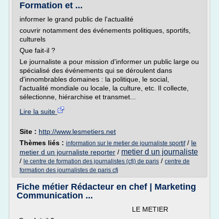
Formation et ...
informer le grand public de l'actualité
couvrir notamment des événements politiques, sportifs,
culturels
Que fait-il ?
Le journaliste a pour mission d'informer un public large ou
spécialisé des événements qui se déroulent dans
d'innombrables domaines : la politique, le social,
l'actualité mondiale ou locale, la culture, etc. Il collecte,
sélectionne, hiérarchise et transmet...
Lire la suite
Site :
http://www.lesmetiers.net
Thèmes liés :
/
le
information sur le metier de journaliste sportif
metier d un journaliste
metier d un journaliste reporter
/
/
/
le centre de formation des journalistes (cfj) de paris
centre de
formation des journalistes de paris cfj
Fiche métier Rédacteur en chef | Marketing
Communication ...
LE METIER