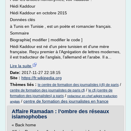
Hédi Kaddour
Hédi Kaddour en octobre 2015
Données clés
à Tunis en Tunisie , est un poète et romancier français.
Sommaire
Biographie[ modifier | modifier le code ]
Hédi Kaddour est né d'un père tunisien et d'une mère
française. Reçu premier à l'Agrégation de lettres modernes,
il est traducteur de l'anglais, l'allemand et l'arabe. Il a...
Lire la suite
Date:
2017-11-27 22:18:15
Site :
https://fr.wikipedia.org
Thèmes liés :
/
le centre de formation des journalistes (cfj) de paris
/
centre de formation des journalistes de paris cfj
le cfj (centre de
/
formation des journalistes) a paris
redacteur en chef adjoint traduction
/
centre de formation des journalistes en france
anglais
Affaire Ramadan : l’ombre des réseaux
islamophobes
« Back home