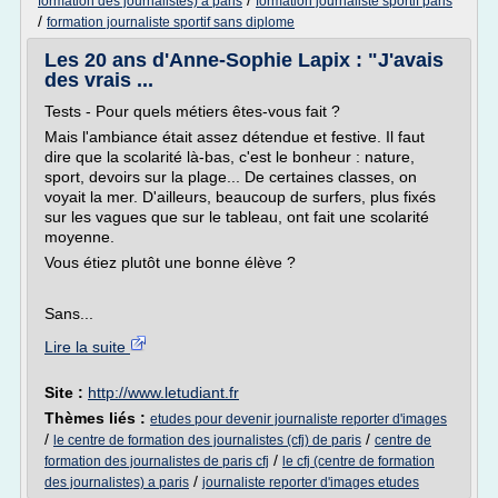
/
formation des journalistes) a paris
formation journaliste sportif paris
/
formation journaliste sportif sans diplome
Les 20 ans d'Anne-Sophie Lapix : "J'avais
des vrais ...
Tests - Pour quels métiers êtes-vous fait ?
Mais l'ambiance était assez détendue et festive. Il faut
dire que la scolarité là-bas, c'est le bonheur : nature,
sport, devoirs sur la plage... De certaines classes, on
voyait la mer. D'ailleurs, beaucoup de surfers, plus fixés
sur les vagues que sur le tableau, ont fait une scolarité
moyenne.
Vous étiez plutôt une bonne élève ?
Sans...
Lire la suite
Site :
http://www.letudiant.fr
Thèmes liés :
etudes pour devenir journaliste reporter d'images
/
/
le centre de formation des journalistes (cfj) de paris
centre de
/
formation des journalistes de paris cfj
le cfj (centre de formation
/
des journalistes) a paris
journaliste reporter d'images etudes