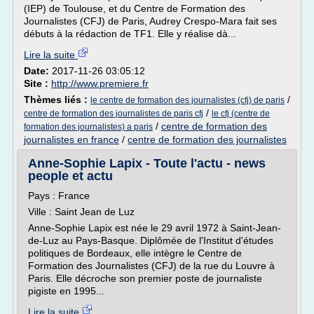
(IEP) de Toulouse, et du Centre de Formation des
Journalistes (CFJ) de Paris, Audrey Crespo-Mara fait ses
débuts à la rédaction de TF1. Elle y réalise dà...
Lire la suite
Date:
2017-11-26 03:05:12
Site :
http://www.premiere.fr
Thèmes liés :
/
le centre de formation des journalistes (cfj) de paris
/
centre de formation des journalistes de paris cfj
le cfj (centre de
/
centre de formation des
formation des journalistes) a paris
journalistes en france
/
centre de formation des journalistes
Anne-Sophie Lapix - Toute l'actu - news
people et actu
Pays : France
Ville : Saint Jean de Luz
Anne-Sophie Lapix est née le 29 avril 1972 à Saint-Jean-
de-Luz au Pays-Basque. Diplômée de l'Institut d'études
politiques de Bordeaux, elle intègre le Centre de
Formation des Journalistes (CFJ) de la rue du Louvre à
Paris. Elle décroche son premier poste de journaliste
pigiste en 1995...
Lire la suite