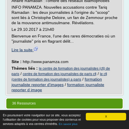
Affaire Ramadan : l'ombre des réseaux islamophobes
INFO PANAMZA. Nouvelles accusations contre Tariq
Ramadan : les deux journalistes à l'origine du "scoop"
sont liés à Christophe Deloire, un fan de Zemmour proche
de la mouvance antimusulmane. Révélations.
Le 29.10.2017 à 21h40
Bienvenue en France, l'une des rares démocraties où un
"journaliste" pris en flagrant délit...
Lire la suite
Site :
http://www.panamza.com
Thèmes liés :
le centre de formation des journalistes (cfj) de
/
/
paris
centre de formation des journalistes de paris cfj
le cfj
/
formation
(centre de formation des journalistes) a paris
journaliste reporter d'images
/
formation journaliste
reporter d image
36 Ressources
En poursuivant votre navigation sur ce site, vous acceptez
X
l'utilisation de cookies pour vous proposer des contenus et
services adaptés à vos centres d'intérêts.
En savoir plus