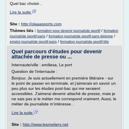
Quel bac choisir...
Lire la suite
Site :
http://olaaasports.com
Thèmes liés :
/
formation pour devenir journaliste sportif
formation
/
/
journaliste sportif paris
formation journaliste sportif sans diplome
/
emploi journaliste sportif paris
formation journaliste sportif lille
Quel parcours d'études pour devenir
attachée de presse ou ...
Internaute/ville : emiliesa, Le port
Question de l'internaute :
Bonjour, Je suis actuellement en première littéraire - sur
le point de passer en terminale, et j'aimerais en savoir un
peu plus sur les études post-bac qui me seraient
accessibles. J'aimerai devenir attaché de presse, mais je
ne sais pas si le métier me correspond vraiment. Aussi, le
métier de journaliste m'intéresse...
Lire la suite
Site :
http://www.lesmetiers.net