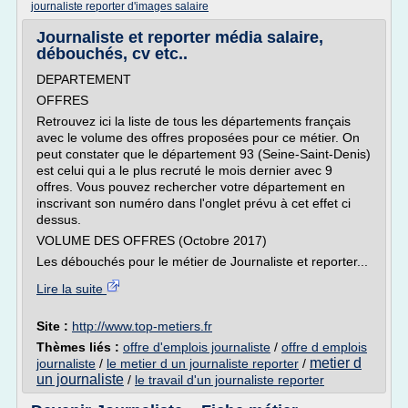
journaliste reporter d'images salaire
Journaliste et reporter média salaire,
débouchés, cv etc..
DEPARTEMENT
OFFRES
Retrouvez ici la liste de tous les départements français
avec le volume des offres proposées pour ce métier. On
peut constater que le département 93 (Seine-Saint-Denis)
est celui qui a le plus recruté le mois dernier avec 9
offres. Vous pouvez rechercher votre département en
inscrivant son numéro dans l'onglet prévu à cet effet ci
dessus.
VOLUME DES OFFRES (Octobre 2017)
Les débouchés pour le métier de Journaliste et reporter...
Lire la suite
Site :
http://www.top-metiers.fr
Thèmes liés :
offre d'emplois journaliste
/
offre d emplois
metier d
journaliste
/
le metier d un journaliste reporter
/
un journaliste
/
le travail d'un journaliste reporter