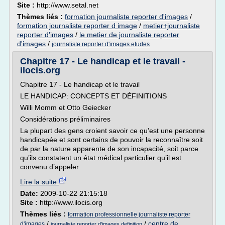
Site :
http://www.setal.net
Thèmes liés :
formation journaliste reporter d'images
/
formation journaliste reporter d image
/
metier+journaliste
reporter d'images
/
le metier de journaliste reporter
d'images
/
journaliste reporter d'images etudes
Chapitre 17 - Le handicap et le travail -
ilocis.org
Chapitre 17 - Le handicap et le travail
LE HANDICAP: CONCEPTS ET DÉFINITIONS
Willi Momm et Otto Geiecker
Considérations préliminaires
La plupart des gens croient savoir ce qu’est une personne
handicapée et sont certains de pouvoir la reconnaître soit
de par la nature apparente de son incapacité, soit parce
qu’ils constatent un état médical particulier qu’il est
convenu d’appeler...
Lire la suite
Date:
2009-10-22 21:15:18
Site :
http://www.ilocis.org
Thèmes liés :
formation professionnelle journaliste reporter
/
/
centre de
d'images
journaliste reporter d'images definition