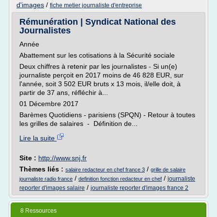
d'images
/
fiche metier journaliste d'entreprise
Rémunération | Syndicat National des
Journalistes
Année
Abattement sur les cotisations à la Sécurité sociale
Deux chiffres à retenir par les journalistes - Si un(e)
journaliste perçoit en 2017 moins de 46 828 EUR, sur
l'année, soit 3 502 EUR bruts x 13 mois, il/elle doit, à
partir de 37 ans, réfléchir à...
01 Décembre 2017
Barèmes Quotidiens - parisiens (SPQN) - Retour à toutes
les grilles de salaires - Définition de...
Lire la suite
Site :
http://www.snj.fr
Thèmes liés :
/
salaire redacteur en chef france 3
grille de salaire
/
/
journaliste
journaliste radio france
definition fonction redacteur en chef
/
reporter d'images salaire
journaliste reporter d'images france 2
8 Ressources