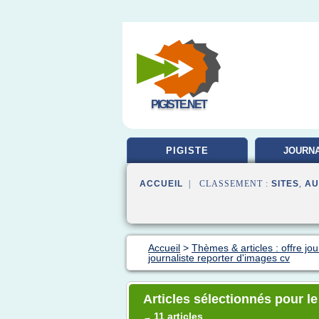
PIGISTE.NET
PIGISTE
JOURNA
FORMA
ACCUEIL
| CLASSEMENT :
SITES
,
AU
Accueil
>
Thèmes & articles : offre jou
journaliste reporter d'images cv
Articles sélectionnés pour le
11 articles
→