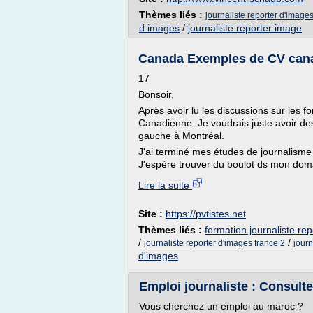
Thèmes liés :
journaliste reporter d'image
d images
/
journaliste reporter image
Canada Exemples de CV cana
17
Bonsoir,
Après avoir lu les discussions sur les f
Canadienne. Je voudrais juste avoir de
gauche à Montréal.
J'ai terminé mes études de journalisme 
J'espère trouver du boulot ds mon doma
Lire la suite
Site :
https://pvtistes.net
Thèmes liés :
formation journaliste re
/
/
journaliste reporter d'images france 2
journ
d'images
Emploi journaliste : Consultez
Vous cherchez un emploi au maroc ?