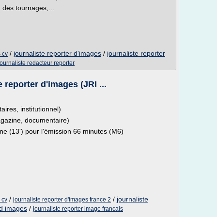
 des tournages,...
/
journaliste reporter d'images
/
journaliste reporter
s cv
journaliste redacteur reporter
e reporter d'images (JRI ...
res, institutionnel)
agazine, documentaire)
ne (13') pour l'émission 66 minutes (M6)
/
/
journaliste
 cv
journaliste reporter d'images france 2
 d images
/
journaliste reporter image francais