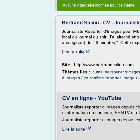
Aucune vidéo sélectionnée pour ce thème
Bertrand Saliou - CV - Journalist
Journaliste Reporter d'Images pour M6 à
local du journal du soir. J'ai alterné e
analogique) du " 6 minutes ". Cette exp
Lire la suite
Site :
http://www.bertrandsaliou.com
Thèmes liés :
journaliste reporter d'images
d images
/
journaliste reporter image
/
CV en ligne - YouTube
Journaliste reporter d'images depuis c
d'information en continue, BFMTV et i-T
Journaliste reporter d'images depuis cinq
Lire la suite