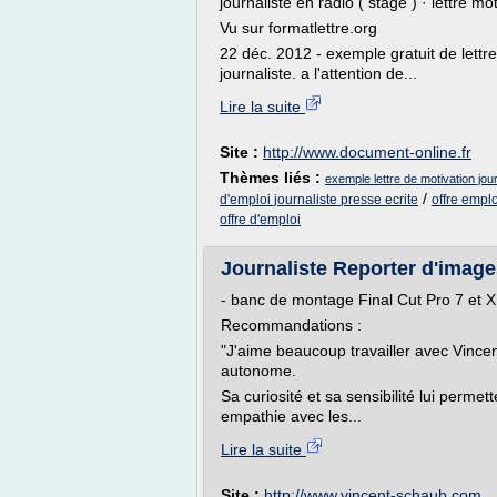
journaliste en radio ( stage ) · lettre mo
Vu sur formatlettre.org
22 déc. 2012 - exemple gratuit de lettr
journaliste. a l'attention de...
Lire la suite
Site :
http://www.document-online.fr
Thèmes liés :
exemple lettre de motivation jour
/
d'emploi journaliste presse ecrite
offre emplo
offre d'emploi
Journaliste Reporter d'images
- banc de montage Final Cut Pro 7 et X
Recommandations :
"J'aime beaucoup travailler avec Vincent
autonome.
Sa curiosité et sa sensibilité lui perme
empathie avec les...
Lire la suite
Site :
http://www.vincent-schaub.com