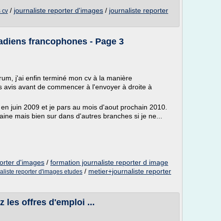
/
journaliste reporter d'images
/
journaliste reporter
s cv
diens francophones - Page 3
orum, j'ai enfin terminé mon cv à la manière
s avis avant de commencer à l'envoyer à droite à
en juin 2009 et je pars au mois d'aout prochain 2010.
ine mais bien sur dans d'autres branches si je ne...
porter d'images
/
formation journaliste reporter d image
/
metier+journaliste reporter
aliste reporter d'images etudes
 les offres d'emploi ...