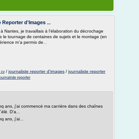
e Reporter d'Images ...
 Nantes, je travaillais à l'élaboration du décrochage
ntre le tournage de centaines de sujets et le montage (en
érience m'a permis de...
/
journaliste reporter d'images
/
journaliste reporter
 cv
journaliste reporter
inq ans, j'ai commencé ma carrière dans des chaînes
élé. D'a...
 ans, j'ai...