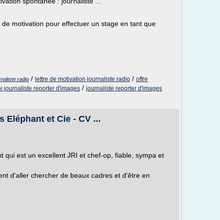
tivation spontanée : journaliste ...
e de motivation pour effectuer un stage en tant que
/
/
lettre de motivation journaliste radio
offre
naliste radio
/
i journaliste reporter d'images
journaliste reporter d'images
 Eléphant et Cie - CV ...
 qui est un excellent JRI et chef-op, fiable, sympa et
ttent d'aller chercher de beaux cadres et d'être en