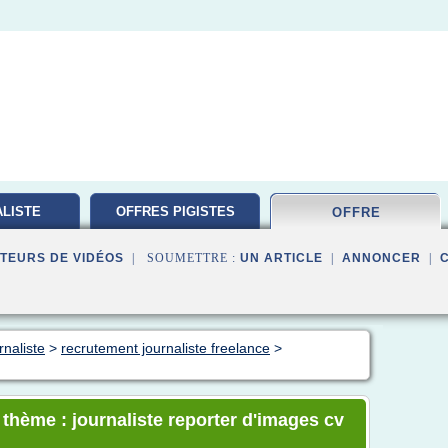
LISTE
OFFRES PIGISTES
OFFRE
TION
TEURS DE VIDÉOS
| SOUMETTRE :
UN ARTICLE
|
ANNONCER
|
rnaliste
>
recrutement journaliste freelance
>
 thème : journaliste reporter d'images cv