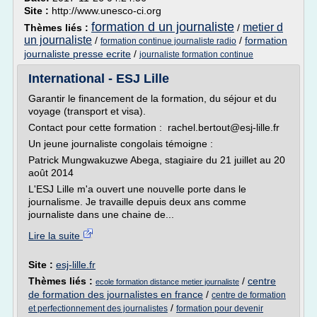
Site :
http://www.unesco-ci.org
formation d un journaliste
metier d
Thèmes liés :
/
un journaliste
/
/
formation
formation continue journaliste radio
journaliste presse ecrite
/
journaliste formation continue
International - ESJ Lille
Garantir le financement de la formation, du séjour et du
voyage (transport et visa).
Contact pour cette formation : rachel.bertout@esj-lille.fr
Un jeune journaliste congolais témoigne :
Patrick Mungwakuzwe Abega, stagiaire du 21 juillet au 20
août 2014
L'ESJ Lille m'a ouvert une nouvelle porte dans le
journalisme. Je travaille depuis deux ans comme
journaliste dans une chaine de...
Lire la suite
Site :
esj-lille.fr
Thèmes liés :
/
centre
ecole formation distance metier journaliste
de formation des journalistes en france
/
centre de formation
/
et perfectionnement des journalistes
formation pour devenir