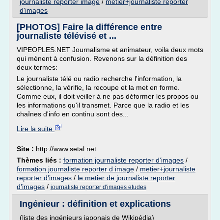
journaliste reporter image
/
metier+journaliste reporter
d'images
[PHOTOS] Faire la différence entre
journaliste télévisé et ...
VIPEOPLES.NET Journalisme et animateur, voila deux mots
qui mènent à confusion. Revenons sur la définition des
deux termes:
Le journaliste télé ou radio recherche l'information, la
sélectionne, la vérifie, la recoupe et la met en forme.
Comme eux, il doit veiller à ne pas déformer les propos ou
les informations qu'il transmet. Parce que la radio et les
chaînes d'info en continu sont des...
Lire la suite
Site :
http://www.setal.net
Thèmes liés :
formation journaliste reporter d'images
/
formation journaliste reporter d image
/
metier+journaliste
reporter d'images
/
le metier de journaliste reporter
d'images
/
journaliste reporter d'images etudes
Ingénieur : définition et explications
(liste des ingénieurs japonais de Wikipédia)