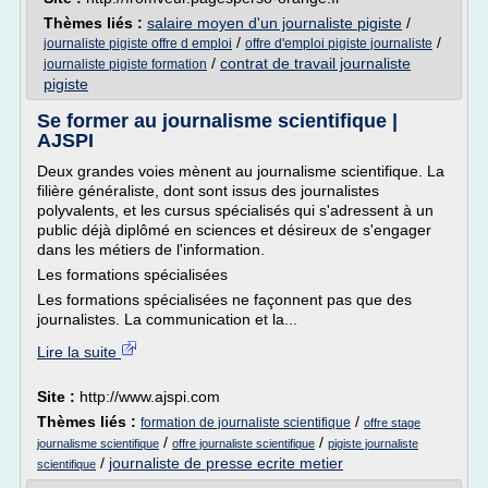
Thèmes liés :
salaire moyen d'un journaliste pigiste
/
/
/
journaliste pigiste offre d emploi
offre d'emploi pigiste journaliste
/
contrat de travail journaliste
journaliste pigiste formation
pigiste
Se former au journalisme scientifique |
AJSPI
Deux grandes voies mènent au journalisme scientifique. La
filière généraliste, dont sont issus des journalistes
polyvalents, et les cursus spécialisés qui s'adressent à un
public déjà diplômé en sciences et désireux de s'engager
dans les métiers de l'information.
Les formations spécialisées
Les formations spécialisées ne façonnent pas que des
journalistes. La communication et la...
Lire la suite
Site :
http://www.ajspi.com
Thèmes liés :
/
formation de journaliste scientifique
offre stage
/
/
journalisme scientifique
offre journaliste scientifique
pigiste journaliste
/
journaliste de presse ecrite metier
scientifique