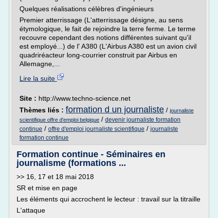
Quelques réalisations célèbres d'ingénieurs
Premier atterrissage (L'atterrissage désigne, au sens
étymologique, le fait de rejoindre la terre ferme. Le terme
recouvre cependant des notions différentes suivant qu'il
est employé...) de l' A380 (L'Airbus A380 est un avion civil
quadriréacteur long-courrier construit par Airbus en
Allemagne,...
Lire la suite
Site :
http://www.techno-science.net
formation d un journaliste
Thèmes liés :
/
journaliste
/
devenir journaliste formation
scientifique offre d'emploi belgique
/
/
continue
offre d'emploi journaliste scientifique
journaliste
formation continue
Formation continue - Séminaires en
journalisme (formations ...
>> 16, 17 et 18 mai 2018
SR et mise en page
Les éléments qui accrochent le lecteur : travail sur la titraille
L'attaque