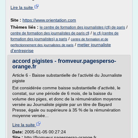
Lire la suite
Site :
https://www.orientation.com
Thèmes liés :
/
le centre de formation des journalistes (cfj) de paris
/
centre de formation des journalistes de paris cfj
le cfj (centre de
/
formation des journalistes) a paris
centre de formation et de
/
metier journaliste
perfectionnement des journalistes de paris
d'entreprise
accord pigistes - fromveur.pagesperso-
orange.fr
Article 6 - Baisse substantielle de l'activité du Journaliste
pigiste
Est considérée comme baisse substantielle d'activité, le
constat, sur une période de 6 mois, de la baisse du
volume des piges, et donc de la rémunération moyenne
versée au Journaliste pigiste par un titre de Bayard
Presse, égale ou supérieure à 35 % de la rémunération
moyenne versée...
Lire la suite
Date:
2005-01-05 00:27:24
Site :
http://fromveur.pagesperso-orange.fr