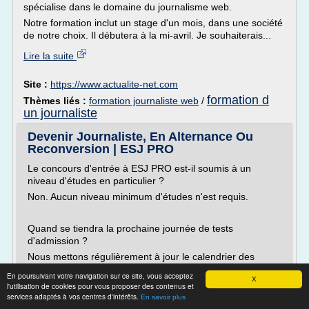
spécialise dans le domaine du journalisme web.
Notre formation inclut un stage d'un mois, dans une société
de notre choix. Il débutera à la mi-avril. Je souhaiterais...
Lire la suite
Site :
https://www.actualite-net.com
formation d
Thèmes liés :
formation journaliste web
/
un journaliste
Devenir Journaliste, En Alternance Ou
Reconversion | ESJ PRO
Le concours d'entrée à ESJ PRO est-il soumis à un
niveau d'études en particulier ?
Non. Aucun niveau minimum d'études n'est requis.
Quand se tiendra la prochaine journée de tests
d'admission ?
Nous mettons régulièrement à jour le calendrier des
épreuves en ligne. Consultez-le !
En poursuivant votre navigation sur ce site, vous acceptez
X
l'utilisation de cookies pour vous proposer des contenus et
services adaptés à vos centres d'intérêts.
En savoir plus
Les formations journaliste en alternance