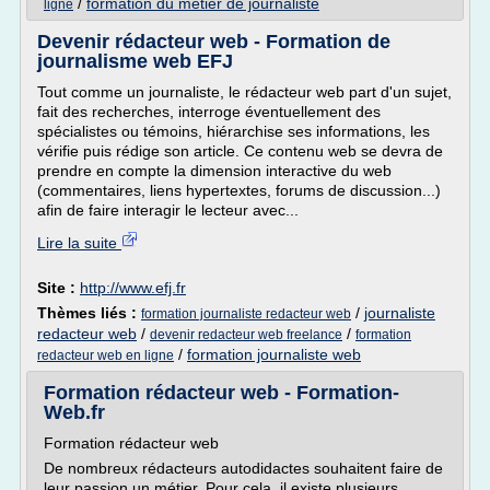
/
formation du metier de journaliste
ligne
Devenir rédacteur web - Formation de
journalisme web EFJ
Tout comme un journaliste, le rédacteur web part d'un sujet,
fait des recherches, interroge éventuellement des
spécialistes ou témoins, hiérarchise ses informations, les
vérifie puis rédige son article. Ce contenu web se devra de
prendre en compte la dimension interactive du web
(commentaires, liens hypertextes, forums de discussion...)
afin de faire interagir le lecteur avec...
Lire la suite
Site :
http://www.efj.fr
Thèmes liés :
/
journaliste
formation journaliste redacteur web
redacteur web
/
/
devenir redacteur web freelance
formation
/
formation journaliste web
redacteur web en ligne
Formation rédacteur web - Formation-
Web.fr
Formation rédacteur web
De nombreux rédacteurs autodidactes souhaitent faire de
leur passion un métier. Pour cela, il existe plusieurs