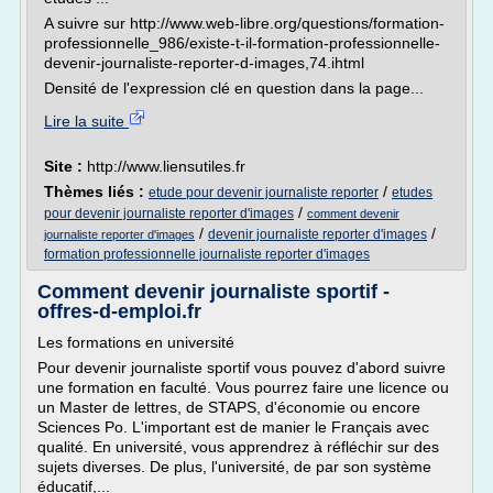
A suivre sur http://www.web-libre.org/questions/formation-
professionnelle_986/existe-t-il-formation-professionnelle-
devenir-journaliste-reporter-d-images,74.ihtml
Densité de l'expression clé en question dans la page...
Lire la suite
Site :
http://www.liensutiles.fr
Thèmes liés :
/
etude pour devenir journaliste reporter
etudes
/
pour devenir journaliste reporter d'images
comment devenir
/
/
devenir journaliste reporter d'images
journaliste reporter d'images
formation professionnelle journaliste reporter d'images
Comment devenir journaliste sportif -
offres-d-emploi.fr
Les formations en université
Pour devenir journaliste sportif vous pouvez d'abord suivre
une formation en faculté. Vous pourrez faire une licence ou
un Master de lettres, de STAPS, d'économie ou encore
Sciences Po. L'important est de manier le Français avec
qualité. En université, vous apprendrez à réfléchir sur des
sujets diverses. De plus, l'université, de par son système
éducatif,...