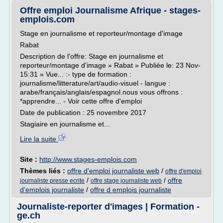
Offre emploi Journalisme Afrique - stages-
emplois.com
Stage en journalisme et reporteur/montage d'image
Rabat
Description de l'offre: Stage en journalisme et
reporteur/montage d'image » Rabat » Publiée le: 23 Nov-
15:31 » Vue... :- type de formation :
journalisme/litterature/art/audio-visuel - langue :
arabe/français/anglais/espagnol.nous vous offrons :
*apprendre... - Voir cette offre d'emploi
Date de publication : 25 novembre 2017
Stagiaire en journalisme et...
Lire la suite
Site :
http://www.stages-emplois.com
Thèmes liés :
offre d'emploi journaliste web
/
offre d'emploi
/
/
offre
journaliste presse ecrite
offre stage journaliste web
d'emplois journaliste
/
offre d emplois journaliste
Journaliste-reporter d'images | Formation -
ge.ch