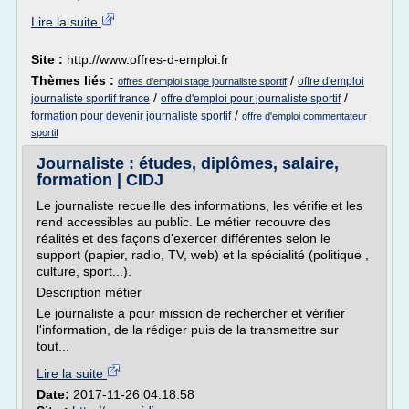
Lire la suite
Site :
http://www.offres-d-emploi.fr
Thèmes liés :
/
offre d'emploi
offres d'emploi stage journaliste sportif
/
/
journaliste sportif france
offre d'emploi pour journaliste sportif
/
formation pour devenir journaliste sportif
offre d'emploi commentateur
sportif
Journaliste : études, diplômes, salaire,
formation | CIDJ
Le journaliste recueille des informations, les vérifie et les
rend accessibles au public. Le métier recouvre des
réalités et des façons d'exercer différentes selon le
support (papier, radio, TV, web) et la spécialité (politique ,
culture, sport...).
Description métier
Le journaliste a pour mission de rechercher et vérifier
l'information, de la rédiger puis de la transmettre sur
tout...
Lire la suite
Date:
2017-11-26 04:18:58