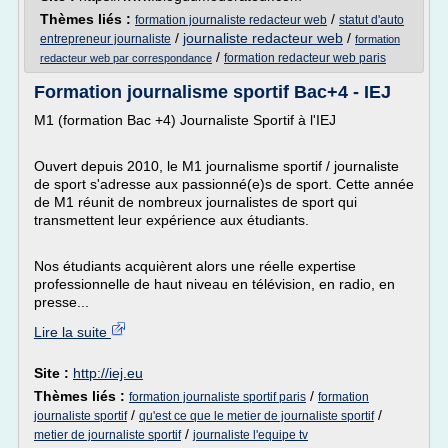
Thèmes liés :
/
formation journaliste redacteur web
statut d'auto
/
journaliste redacteur web
/
entrepreneur journaliste
formation
/
formation redacteur web paris
redacteur web par correspondance
Formation journalisme sportif Bac+4 - IEJ
M1 (formation Bac +4) Journaliste Sportif à l'IEJ
Ouvert depuis 2010, le M1 journalisme sportif / journaliste
de sport s'adresse aux passionné(e)s de sport. Cette année
de M1 réunit de nombreux journalistes de sport qui
transmettent leur expérience aux étudiants.
Nos étudiants acquièrent alors une réelle expertise
professionnelle de haut niveau en télévision, en radio, en
presse...
Lire la suite
Site :
http://iej.eu
Thèmes liés :
/
formation journaliste sportif paris
formation
/
/
journaliste sportif
qu'est ce que le metier de journaliste sportif
/
metier de journaliste sportif
journaliste l'equipe tv