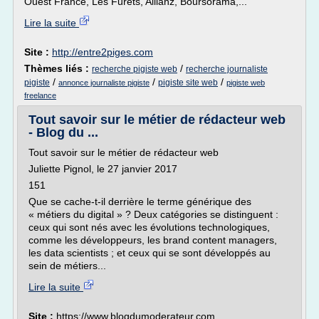
Ouest France, Les Furets, Allianz, Boursorama,...
Lire la suite
Site :
http://entre2piges.com
Thèmes liés :
/
recherche pigiste web
recherche journaliste
/
/
/
pigiste
pigiste site web
annonce journaliste pigiste
pigiste web
freelance
Tout savoir sur le métier de rédacteur web
- Blog du ...
Tout savoir sur le métier de rédacteur web
Juliette Pignol, le 27 janvier 2017
151
Que se cache-t-il derrière le terme générique des
« métiers du digital » ? Deux catégories se distinguent :
ceux qui sont nés avec les évolutions technologiques,
comme les développeurs, les brand content managers,
les data scientists ; et ceux qui se sont développés au
sein de métiers...
Lire la suite
Site :
https://www.blogdumoderateur.com