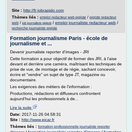
Site :
http://fr.jobrapido.com
Thèmes liés :
/
emploi redacteur web pigiste
pigiste redacteur
/
/
emploi journaliste redacteur web
/
web
job journaliste pigiste
recherche journaliste pigiste
Formation journalisme Paris - école de
journalisme et ...
Devenir journaliste reporter d'images - JRI
Cette formation a pour objectif de former des JRI, à l'aise
devant et derrière une caméra, maîtrisant les techniques de
prise de vue, de montage et de régie, sachant concevoir,
écrire et "vendre" un sujet de type JT, magazine ou
documentaire.
Les exigences des métiers de l'information :
Productions, rédactions et diffuseurs confrontent
aujourd'hui les professionnels à de...
Lire la suite
Date:
2017-11-26 04:58:31
Site :
http://www.eicar.fr
Thèmes liés :
formation professionnelle journaliste reporter