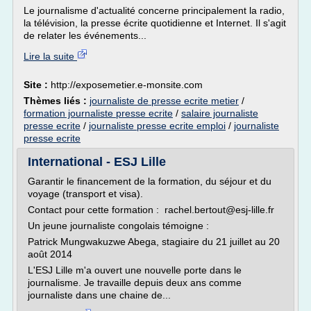
Le journalisme d'actualité concerne principalement la radio,
la télévision, la presse écrite quotidienne et Internet. Il s'agit
de relater les événements...
Lire la suite
Site :
http://exposemetier.e-monsite.com
Thèmes liés :
journaliste de presse ecrite metier
/
formation journaliste presse ecrite
/
salaire journaliste
presse ecrite
/
journaliste presse ecrite emploi
/
journaliste
presse ecrite
International - ESJ Lille
Garantir le financement de la formation, du séjour et du
voyage (transport et visa).
Contact pour cette formation : rachel.bertout@esj-lille.fr
Un jeune journaliste congolais témoigne :
Patrick Mungwakuzwe Abega, stagiaire du 21 juillet au 20
août 2014
L'ESJ Lille m'a ouvert une nouvelle porte dans le
journalisme. Je travaille depuis deux ans comme
journaliste dans une chaine de...