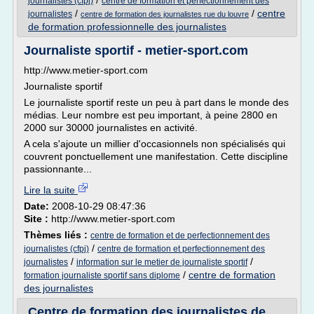
/
journalistes (cfpj)
centre de formation et perfectionnement des
/
/
centre
journalistes
centre de formation des journalistes rue du louvre
de formation professionnelle des journalistes
Journaliste sportif - metier-sport.com
http://www.metier-sport.com
Journaliste sportif
Le journaliste sportif reste un peu à part dans le monde des
médias. Leur nombre est peu important, à peine 2800 en
2000 sur 30000 journalistes en activité.
A cela s'ajoute un millier d'occasionnels non spécialisés qui
couvrent ponctuellement une manifestation. Cette discipline
passionnante...
Lire la suite
Date:
2008-10-29 08:47:36
Site :
http://www.metier-sport.com
Thèmes liés :
centre de formation et de perfectionnement des
/
journalistes (cfpj)
centre de formation et perfectionnement des
/
/
journalistes
information sur le metier de journaliste sportif
/
centre de formation
formation journaliste sportif sans diplome
des journalistes
Centre de formation des journalistes de