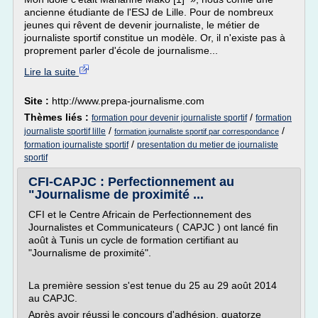
ancienne étudiante de l'ESJ de Lille. Pour de nombreux
jeunes qui rêvent de devenir journaliste, le métier de
journaliste sportif constitue un modèle. Or, il n'existe pas à
proprement parler d'école de journalisme...
Lire la suite
Site :
http://www.prepa-journalisme.com
Thèmes liés :
/
formation pour devenir journaliste sportif
formation
/
/
journaliste sportif lille
formation journaliste sportif par correspondance
/
formation journaliste sportif
presentation du metier de journaliste
sportif
CFI-CAPJC : Perfectionnement au
"Journalisme de proximité ...
CFI et le Centre Africain de Perfectionnement des
Journalistes et Communicateurs ( CAPJC ) ont lancé fin
août à Tunis un cycle de formation certifiant au
"Journalisme de proximité".
La première session s'est tenue du 25 au 29 août 2014
au CAPJC.
Après avoir réussi le concours d'adhésion, quatorze