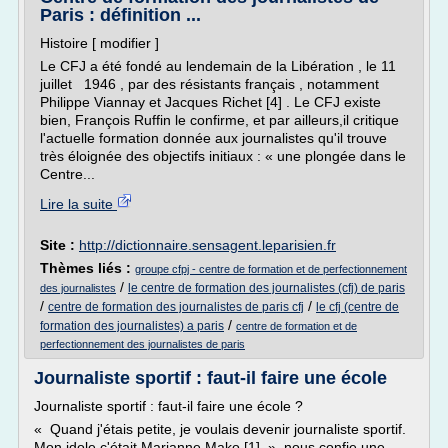
Paris : définition ...
Histoire [ modifier ]
Le CFJ a été fondé au lendemain de la Libération , le 11
juillet 1946 , par des résistants français , notamment
Philippe Viannay et Jacques Richet [4] . Le CFJ existe
bien, François Ruffin le confirme, et par ailleurs,il critique
l'actuelle formation donnée aux journalistes qu'il trouve
très éloignée des objectifs initiaux : « une plongée dans le
Centre...
Lire la suite
Site :
http://dictionnaire.sensagent.leparisien.fr
Thèmes liés :
groupe cfpj - centre de formation et de perfectionnement
/
le centre de formation des journalistes (cfj) de paris
des journalistes
/
/
centre de formation des journalistes de paris cfj
le cfj (centre de
/
formation des journalistes) a paris
centre de formation et de
perfectionnement des journalistes de paris
Journaliste sportif : faut-il faire une école
Journaliste sportif : faut-il faire une école ?
« Quand j'étais petite, je voulais devenir journaliste sportif.
Mon idole c'était Marianne Mako [1] », nous confie une