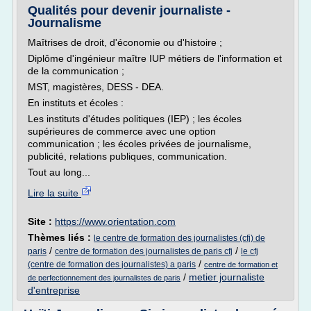
Qualités pour devenir journaliste -
Journalisme
Maîtrises de droit, d'économie ou d'histoire ;
Diplôme d'ingénieur maître IUP métiers de l'information et
de la communication ;
MST, magistères, DESS - DEA.
En instituts et écoles :
Les instituts d'études politiques (IEP) ; les écoles
supérieures de commerce avec une option
communication ; les écoles privées de journalisme,
publicité, relations publiques, communication.
Tout au long...
Lire la suite
Site :
https://www.orientation.com
Thèmes liés :
le centre de formation des journalistes (cfj) de
/
/
paris
centre de formation des journalistes de paris cfj
le cfj
/
(centre de formation des journalistes) a paris
centre de formation et
/
metier journaliste
de perfectionnement des journalistes de paris
d'entreprise