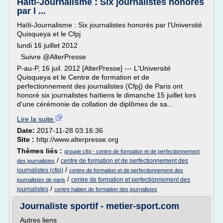
Haïti-Journalisme : Six journalistes honorés
par l ...
Haïti-Journalisme : Six journalistes honorés par l'Université
Quisqueya et le Cfpj
lundi 16 juillet 2012
Suivre @AlterPresse
P-au-P, 16 juil. 2012 [AlterPresse] --- L'Université
Quisqueya et le Centre de formation et de
perfectionnement des journalistes (Cfpj) de Paris ont
honoré six journalistes haïtiens le dimanche 15 juillet lors
d'une cérémonie de collation de diplômes de sa...
Lire la suite
Date:
2017-11-28 03:16:36
Site :
http://www.alterpresse.org
Thèmes liés :
groupe cfpj - centre de formation et de perfectionnement
/
centre de formation et de perfectionnement des
des journalistes
/
journalistes (cfpj)
centre de formation et de perfectionnement des
/
centre de formation et perfectionnement des
journalistes de paris
/
journalistes
centre haitien de formation des journalistes
Journaliste sportif - metier-sport.com
Autres liens