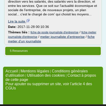
direction vers les salariés, des salariés vers la direction, et
entre les services. Que ce soit sur l'actualité économique et
sociale de l'entreprise, de nouveaux projets, un plan
social... c'est le chargé de com' qui choisit les moyens...
Lire la suite
Date:
2017-11-28 00:10:36
Thèmes liés :
/
fiche de poste journaliste d'entreprise
fiche metier
/
metier journaliste d'entreprise
/
fiche
journaliste d'entreprise
metier d'un journaliste
5 Ressources
Accueil
|
Mentions légales
|
Conditions générales
d'utilisation
|
Utilisation des cookies
|
Contact à propos
de cette page
Pour ajouter ou supprimer un site, voir l'article 4 des
CGUs