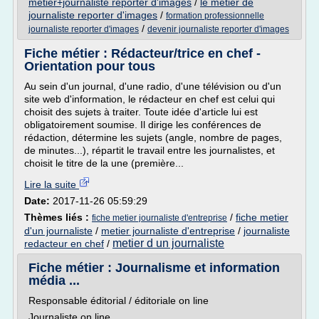
metier+journaliste reporter d'images
/
le metier de
journaliste reporter d'images
/
formation professionnelle
/
journaliste reporter d'images
devenir journaliste reporter d'images
Fiche métier : Rédacteur/trice en chef -
Orientation pour tous
Au sein d'un journal, d'une radio, d'une télévision ou d'un
site web d'information, le rédacteur en chef est celui qui
choisit des sujets à traiter. Toute idée d'article lui est
obligatoirement soumise. Il dirige les conférences de
rédaction, détermine les sujets (angle, nombre de pages,
de minutes...), répartit le travail entre les journalistes, et
choisit le titre de la une (première...
Lire la suite
Date:
2017-11-26 05:59:29
Thèmes liés :
/
fiche metier
fiche metier journaliste d'entreprise
d'un journaliste
/
metier journaliste d'entreprise
/
journaliste
metier d un journaliste
redacteur en chef
/
Fiche métier : Journalisme et information
média ...
Responsable éditorial / éditoriale on line
Journaliste on line