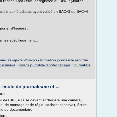
 II reconnu par l'État, enregistrée au RNCP (Journal
sible aux étudiants ayant validé un BAC+3 ou BAC+4
eporter d'Images :
ientée spécifiquement...
/
formation journaliste reporter
urnaliste reporter d'images
er d image
/
/
journaliste
devenir journaliste reporter d'images
 école de journalisme et ...
JRI
er des JRI, à l'aise devant et derrière une caméra,
ue, de montage et de régie, sachant concevoir, écrire
ine ou documentaire.
ion :