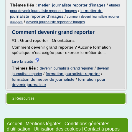
Thèmes liés :
metier+journaliste reporter d'images
/
etudes
/
le metier de
pour devenir journaliste reporter d'images
journaliste reporter d'images
/
comment devenir journaliste reporter
/
devenir journaliste reporter d'images
d'images
Comment devenir grand reporter
#1 : Grand reporter - Orientations
Comment devenir grand reporter ? Aucune formation
spécifique n'est exigée pour exercer le métier de...
Lire la suite
Thèmes liés :
/
devenir journaliste grand reporter
devenir
/
formation journaliste reporter
/
journaliste reporter
formation du metier de journaliste
/
formation pour
devenir journaliste
2 Ressources
Accueil
|
Mentions légales
|
Conditions générales
d'utilisation
|
Utilisation des cookies
|
Contact à propos