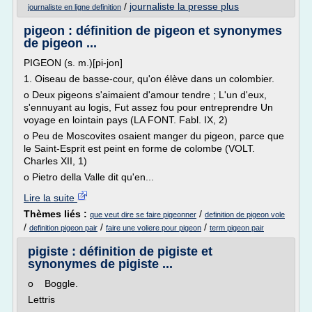
/
journaliste la presse plus
journaliste en ligne definition
pigeon : définition de pigeon et synonymes
de pigeon ...
PIGEON (s. m.)[pi-jon]
1. Oiseau de basse-cour, qu'on élève dans un colombier.
o Deux pigeons s'aimaient d'amour tendre ; L'un d'eux,
s'ennuyant au logis, Fut assez fou pour entreprendre Un
voyage en lointain pays (LA FONT. Fabl. IX, 2)
o Peu de Moscovites osaient manger du pigeon, parce que
le Saint-Esprit est peint en forme de colombe (VOLT.
Charles XII, 1)
o Pietro della Valle dit qu'en...
Lire la suite
Thèmes liés :
/
que veut dire se faire pigeonner
definition de pigeon vole
/
/
/
definition pigeon pair
faire une voliere pour pigeon
term pigeon pair
pigiste : définition de pigiste et
synonymes de pigiste ...
o Boggle.
Lettris